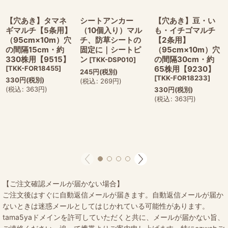
【穴あき】タマネ
シートアンカー
【穴あき】豆・い
ギマルチ【5条用】
（10個入り）マル
も・イチゴマルチ
（95cm×10m）穴
チ、防草シートの
【2条用】
の間隔15cm・約
固定に｜シートピ
（95cm×10m）穴
330株用【9515】
ン
の間隔30cm・約
[
TKK-DSP010
]
[
TKK-FOR18455
]
65株用【9230】
245
円
(税別)
[
TKK-FOR18233
]
330
円
(税別)
(
税込
:
269
円
)
(
税込
:
363
円
)
330
円
(税別)
(
税込
:
363
円
)
【ご注文確認メールが届かない場合】
ご注文後はすぐに自動返信メールが届きます。自動返信メールが届か
ないときは迷惑メールとしてはじかれている可能性があります。
tama5yaドメインを許可していただくと共に、メールが届かない旨、