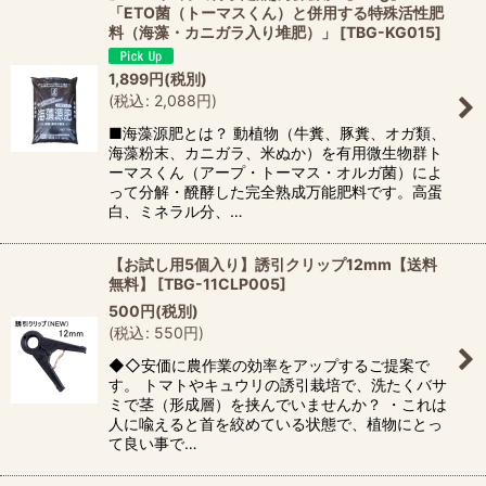
「ETO菌（トーマスくん）と併用する特殊活性肥
料（海藻・カニガラ入り堆肥）」
[
TBG-KG015
]
1,899
円
(税別)
(
税込
:
2,088
円
)
■海藻源肥とは？ 動植物（牛糞、豚糞、オガ類、
海藻粉末、カニガラ、米ぬか）を有用微生物群ト
ーマスくん（アープ・トーマス・オルガ菌）によ
って分解・醗酵した完全熟成万能肥料です。高蛋
白、ミネラル分、…
【お試し用5個入り】誘引クリップ12mm【送料
無料】
[
TBG-11CLP005
]
500
円
(税別)
(
税込
:
550
円
)
◆◇安価に農作業の効率をアップするご提案で
す。 トマトやキュウリの誘引栽培で、洗たくバサ
ミで茎（形成層）を挟んでいませんか？ ・これは
人に喩えると首を絞めている状態で、植物にとっ
て良い事で…