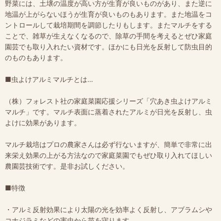
野菜には、土壌の温度が高い方が生育が良いものがあり、また逆に
地温が上がらないほうが生育が良いものもあります。また地温をコ
ントロールして栽培期間を調節したりもします。またマルチをする
ことで、雑草が生えなくなるので、除草の手間を考えるとぜひ家庭
園芸でも取り入れたい資材です。ほかにも日光を反射して防虫目的
のものもあります。
■虫よけアルミマルチとは…
（株）フォレスト社の家庭菜園応援シリーズ「穴あき虫よけアルミ
マルチ」です。マルチ表面に蒸着されたアルミが日光を反射し、虫
よけに効果があります。
マルチ栽培はプロの農家さんは必ず行ないますが、簡単で非常に出
来栄え効果の上がる方法なので家庭菜園でもぜひ取り入れてほしい
農園芸技術です。是非お試しください。
■特徴
・アルミ反射効果により太陽の光を効率よく反射し、アブラムシや
コナジラミなどの害虫から苗を守ります。