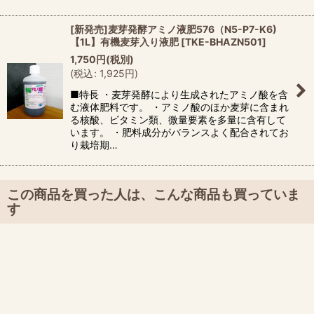
[新発売]麦芽発酵アミノ液肥576（N5-P7-K6)
【1L】有機麦芽入り液肥
[
TKE-BHAZN501
]
1,750
円
(税別)
(
税込
:
1,925
円
)
■特長 ・麦芽発酵により生成されたアミノ酸を含
む液体肥料です。 ・アミノ酸のほか麦芽に含まれ
る核酸、ビタミン類、微量要素を多量に含有して
います。 ・肥料成分がバランスよく配合されてお
り栽培期…
この商品を買った人は、こんな商品も買っていま
す