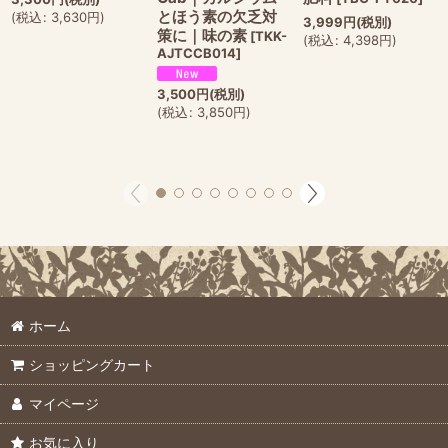
とほう素の欠乏対
(
税込
:
3,630
円
)
3,999
円
(税別)
策に｜味の素
[
TKK-
(
税込
:
4,398
円
)
AJTCCB014
]
3,500
円
(税別)
(
税込
:
3,850
円
)
ホーム
ショッピングカート
マイページ
お気に入り