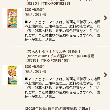
【9230】
[
TKK-FOR18233
]
330
円
(税別)
(
税込
:
363
円
)
■マルチとは… マルチは、地面を直接覆って地温
や土壌保湿、土壌乾燥防止、肥料の流亡防止、病
虫害・雑草の防除、果実の着色促進などに利用さ
れます。また微生物の活動を促進しますので、団
粒化が進み、結果…
【穴あき】タマネギマルチ【5条用】
（95cm×10m）穴の間隔15cm・約330株用
【9515】
[
TKK-FOR18455
]
330
円
(税別)
(
税込
:
363
円
)
■マルチとは… マルチは、地面を直接覆って地温
や土壌保湿、土壌乾燥防止、肥料の流亡防止、病
虫害・雑草の防除、果実の着色促進などに利用さ
れます。また微生物の活動を促進しますので、団
粒化が進み、結果…
[2026年9月出荷予定品]海藻源肥【15kg】