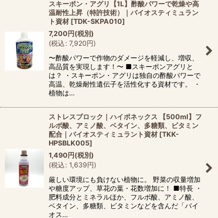
スキーポン・アグリ【1L】酢酸パワーで乾燥や高
温耐性上昇（特許技術）｜バイオスティミュラン
ト資材
[
TDK-SKPA010
]
7,200
円
(税別)
(
税込
:
7,920
円
)
〜酢酸パワーで作物のダメージを軽減し、増収、
高品質を実現します！〜 ■スキーポンアグリと
は？ ・スキーポン・アグリは独自の酢酸パワーで
高温、乾燥耐性遺伝子を活性化する資材です。 ・
植物は…
ストレスブロック｜ハイポネックス 【500ml】フ
ルボ酸、アミノ酸、ベタイン、多糖類、ビタミン
配合｜バイオスティミュラント資材
[
TKK-
HPSBLK005
]
1,490
円
(税別)
(
税込
:
1,639
円
)
厳しい環境にも負けない植物に。 野菜の収量増加
や糖度アップ、草花の葉・花数増加に！ ■特長 ・
肥料成分とミネラルほか、フルボ酸、アミノ酸、
ベタイン、多糖類、ビタミンなどを含んだ「バイ
オス…