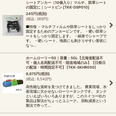
シートアンカー（10個入り）マルチ、防草シート
の固定に｜シートピン
[
TKK-DSP010
]
245
円
(税別)
(
税込
:
269
円
)
■特徴 ・マルチフィルムや防草シートをしっかり
固定するためのアンカーピンです。 ・硬い防草シ
ートをしっかり固定します。 ・細身でシャープで
す。 ・硬いシート、地面にも刺さりやすい形状に
なっ…
ホームローリー50｜容量：50L【北海道配送不
可・個人名宛配送不可・陸送地域のみ】【日祭日
の配送・時間指定不可】
[
TKK-SKHR050
]
8,675
円
(税別)
(
税込
:
9,542
円
)
高性能な資材を見つけてきました。 農業現場、水
産現場に欠かせないローリータンクです。 タンク
といえばいろいろありますが、このスイコー社の
製品は製法がちょっとユニーク。 回転成形という
製法で作って…