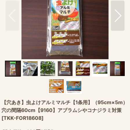
【穴あき】虫よけアルミマルチ【1条用】（95cm×5m）
穴の間隔60cm【9160】アブラムシやコナジラミ対策
[
TKK-FOR18608
]