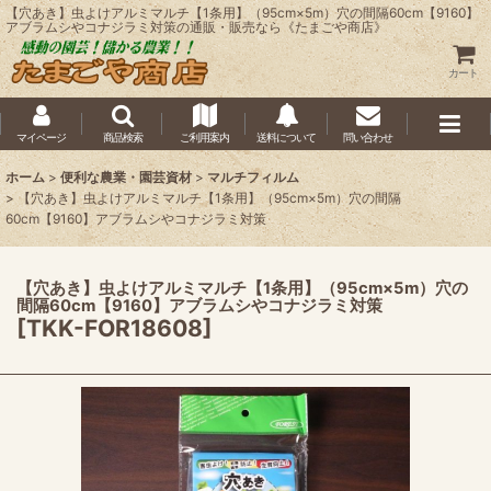
【穴あき】虫よけアルミマルチ【1条用】（95cm×5m）穴の間隔60cm【9160】
アブラムシやコナジラミ対策の通販・販売なら《たまごや商店》
カート
マイページ
商品検索
ご利用案内
送料について
問い合わせ
ホーム
>
便利な農業・園芸資材
>
マルチフィルム
>
【穴あき】虫よけアルミマルチ【1条用】（95cm×5m）穴の間隔
60cm【9160】アブラムシやコナジラミ対策
【穴あき】虫よけアルミマルチ【1条用】（95cm×5m）穴の
間隔60cm【9160】アブラムシやコナジラミ対策
[
TKK-FOR18608
]