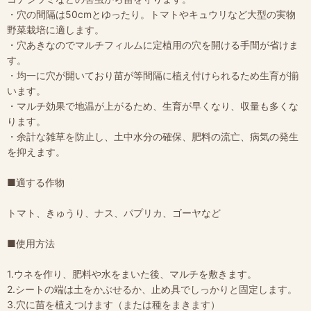
・穴の間隔は50cmとゆったり。トマトやキュウリなど大型の実物
野菜栽培に適します。
・穴あきなのでマルチフィルムに定植用の穴を開ける手間が省けま
す。
・均一に穴が開いており苗が等間隔に植え付けられるため生育が揃
います。
・マルチ効果で地温が上がるため、生育が早くなり、収量も多くな
ります。
・余計な雑草を防止し、土中水分の確保、肥料の流亡、病気の発生
を抑えます。
■適する作物
トマト、きゅうり、ナス、パプリカ、ゴーヤなど
■使用方法
1.ウネを作り、肥料や水をまいた後、マルチを敷きます。
2.シートの端は土をかぶせるか、止め具でしっかりと固定します。
3.穴に苗を植えつけます（または種をまきます）