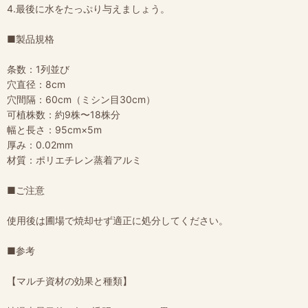
4.最後に水をたっぷり与えましょう。
■製品規格
条数：1列並び
穴直径：8cm
穴間隔：60cm（ミシン目30cm）
可植株数：約9株〜18株分
幅と長さ：95cm×5m
厚み：0.02mm
材質：ポリエチレン蒸着アルミ
■ご注意
使用後は圃場で焼却せず適正に処分してください。
■参考
【マルチ資材の効果と種類】