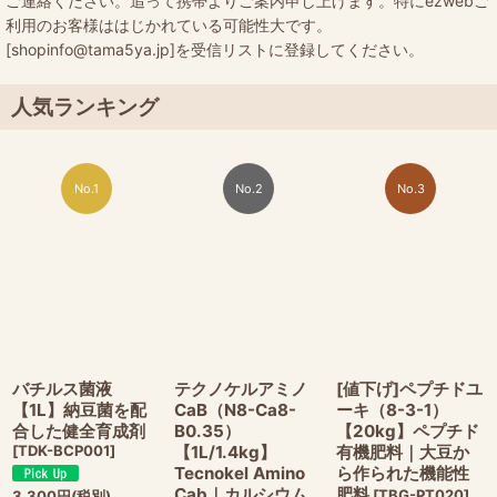
ご連絡ください。追って携帯よりご案内申し上げます。特にezwebご
利用のお客様ははじかれている可能性大です。
[shopinfo@tama5ya.jp]を受信リストに登録してください。
人気ランキング
No.1
No.2
No.3
バチルス菌液
テクノケルアミノ
[値下げ]ペプチドユ
【1L】納豆菌を配
CaB（N8-Ca8-
ーキ（8-3-1）
合した健全育成剤
B0.35）
【20kg】ペプチド
[
TDK-BCP001
]
【1L/1.4kg】
有機肥料｜大豆か
Tecnokel Amino
ら作られた機能性
Cab｜カルシウム
肥料
[
TBG-PT020
]
3,300
円
(税別)