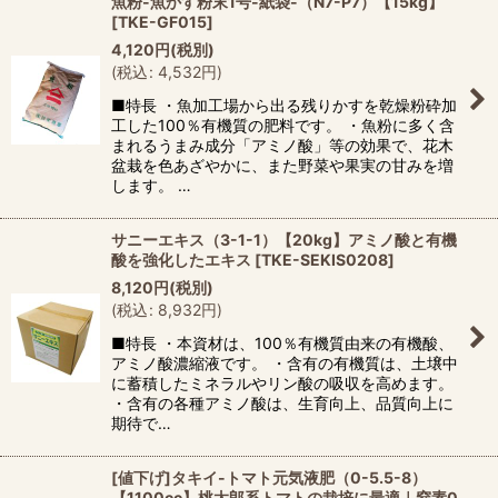
魚粉-魚かす粉末1号-紙袋-（N7-P7）【15kg】
[
TKE-GF015
]
4,120
円
(税別)
(
税込
:
4,532
円
)
■特長 ・魚加工場から出る残りかすを乾燥粉砕加
工した100％有機質の肥料です。 ・魚粉に多く含
まれるうまみ成分「アミノ酸」等の効果で、花木
盆栽を色あざやかに、また野菜や果実の甘みを増
します。 …
サニーエキス（3-1-1）【20kg】アミノ酸と有機
酸を強化したエキス
[
TKE-SEKIS0208
]
8,120
円
(税別)
(
税込
:
8,932
円
)
■特長 ・本資材は、100％有機質由来の有機酸、
アミノ酸濃縮液です。 ・含有の有機質は、土壌中
に蓄積したミネラルやリン酸の吸収を高めます。
・含有の各種アミノ酸は、生育向上、品質向上に
期待で…
[値下げ]タキイ-トマト元気液肥（0-5.5-8）
【1100cc】桃太郎系トマトの栽培に最適｜窒素0