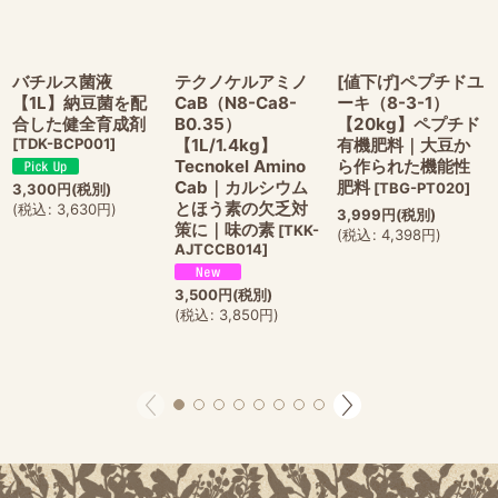
バチルス菌液
テクノケルアミノ
[値下げ]ペプチドユ
【1L】納豆菌を配
CaB（N8-Ca8-
ーキ（8-3-1）
合した健全育成剤
B0.35）
【20kg】ペプチド
[
TDK-BCP001
]
【1L/1.4kg】
有機肥料｜大豆か
Tecnokel Amino
ら作られた機能性
Cab｜カルシウム
肥料
[
TBG-PT020
]
3,300
円
(税別)
とほう素の欠乏対
(
税込
:
3,630
円
)
3,999
円
(税別)
策に｜味の素
[
TKK-
(
税込
:
4,398
円
)
AJTCCB014
]
3,500
円
(税別)
(
税込
:
3,850
円
)