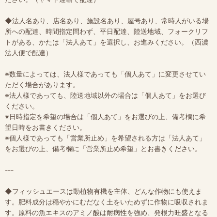
◆法人名あり、店名あり、施設名あり、屋号あり、常時人がいる場
所への配達、時間指定問わず、平日配達、陸送地域、フォークリフ
トがある、かたは「法人あて」を選択し、お進みください。（西濃
法人便で配達）
※数量によっては、法人様であっても「個人あて」に変更させてい
ただく場合があります。
※法人様であっても、陸送地域以外の場合は「個人あて」をお選び
ください。
※日時指定を希望の場合は「個人あて」をお選びの上、備考欄に希
望日時をお書きください。
※個人様であっても「営業所止め」を希望される方は「法人あて」
をお選びの上、備考欄に「営業所止め希望」とお書きください。
---
◆フィッシュエースは動植物有機を主体、どんな作物にも使えま
す。肥料成分は穏やかにむだなく土をいためずに作物に吸収されま
す。原料の魚エキスのアミノ酸は耐病性を強め、発根力旺盛となる