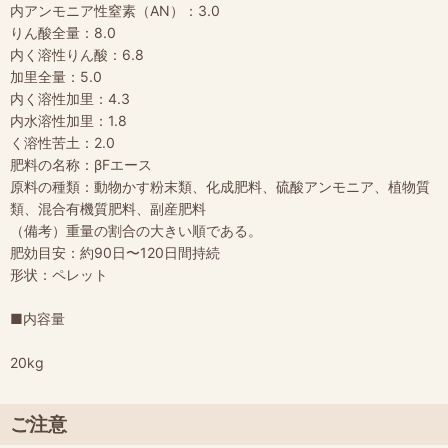
内アンモニア性窒素（AN）：3.0
りん酸全量：8.0
内く溶性りん酸：6.8
加里全量：5.0
内く溶性加里：4.3
内水溶性加里：1.8
く溶性苦土：2.0
肥料の名称：βFエース
原料の種類：動物かす粉末類、化成肥料、硫酸アンモニア、植物質
類、混合有機質肥料、副産肥料
（備考）重量の割合の大きい順である。
肥効目安：約90日〜120日間持続
形状：ペレット
■内容量
20kg
ご注意