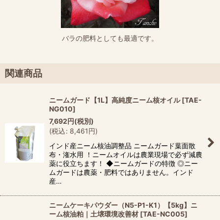
バラの肥料としても最適です。
関連商品
ニームガード【1L】高純度ニーム核オイル
[
TAE-
NG010
]
7,692
円
(税別)
(
税込
:
8,461
円
)
インド産ニーム核油調整品 ニームガード葉面散
布・潅水用 ！ニームオイルは農業現場で必ず減農
薬に役立ちます！ ◆ニームガードの特徴 ◎ニー
ムガードは農薬・肥料ではありません。インド
産…
ニームケーキパウダー（N5-P1-K1）【5kg】ニ
ーム核油粕｜土壌環境改善材
[
TAE-NC005
]