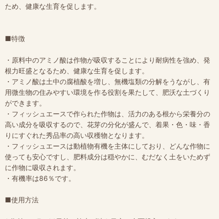
ため、健康な生育を促します。
■特徴
・原料中のアミノ酸は作物が吸収することにより耐病性を強め、発
根力旺盛となるため、健康な生育を促します。
・アミノ酸は土中の腐植酸を増し、無機塩類の分解をうながし、有
用微生物の住みやすい環境を作る役割を果たして、肥沃な土づくり
ができます。
・フィッシュエースで作られた作物は、活力のある根から栄養分の
高い成分を吸収するので、花芽の分化が盛んで、着果・色・味・香
りにすぐれた秀品率の高い収穫物となります。
・フィッシュエースは動植物有機を主体にしており、どんな作物に
使っても安心ですし、肥料成分は穏やかに、むだなく土をいためず
に作物に吸収されます。
・有機率は86％です。
■使用方法