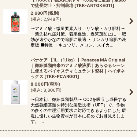
で徒長防止・抑制栽培
[
TKK-ANTGKE011
]
2,680
円
(税別)
(
税込
:
2,948
円
)
〜アミノ酸・微量要素入り、リン酸・カリ肥料〜
・葉先枯れ症対策、着果促進、過繁茂防止に ・肥
効が速やかなので追肥に最適 ・リンカリ追肥の決
定版 ■特長 ・キュウリ、メロン、スイカ…
パナケア 【1L （1.1kg）】Panacea MA Original
｜微細藻類由来のアミノ酸液肥｜あらゆるシーン
に使えるバイオスティミュラント資材｜ハイポネ
ックス
[
TKK-PCAR001
]
8,000
円
(税別)
(
税込
:
8,800
円
)
〜日本初、微細藻類製品〜 CO2を吸収し成長する
天然微細藻類を特別な製造技術（UPT）で、作物
の多くの生理活用要求に対応できるようにした 環
境に優しい生物資材が日本に初めてお目見えしま
す。 …