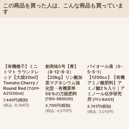
この商品を買った人は、こんな商品も買っていま
す
【有機種子】ミニ
創美味5号【青】
バイオール液（5-
トマト ラウンドレ
（8-12-8-3）
5-5-1）
ッド【大袋20ml】
【20kg】リン酸加
【1200cc】【有機
Tomato:Cherry /
里マグネシウム強
アミノ酸肥料】ア
Round Red
化型・有機質率
ミノ酸2％入り｜ア
[
TGFP-
A21320ml
]
56％の万能肥料
ミノール化学研究
[
TBG-SB5020
]
所
[
TFJ-BA05
]
7,440
円
(税別)
(
税込
:
8,184
円
)
3,700
円
(税別)
2,741
円
(税別)
(
税込
:
4,070
円
)
(
税込
:
3,015
円
)