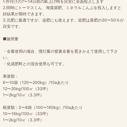
1.作付けの7〜14日前の畝上げ時を目安に全面投入します
2.同時にトーマスくん、海藻源肥、ミネラルこんぶを投入しますと
好結果が期待できます。
3.元肥に最適ですが、追肥にも使えます。追肥は基肥の30〜50％が
目安です。
■施用量
・全量使用の場合、慣行量の窒素全量を置きかえて使用して下さ
い。
・化成肥料との混合使用も可です。
果菜類：
6〜10袋（120〜200kg）/10aあたり
12〜20kg/100㎡（33坪）
1〜2kg/10㎡（3.3坪）
根菜類：5〜8袋（100〜160kg）/10aあたり
10〜16kg/100㎡（33坪）
1〜2kg/10㎡（3.3坪）