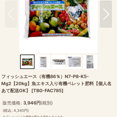
フィッシュエース（有機86％）N7-P8-K5-
Mg2【20kg】魚エキス入り有機ペレット肥料【個人名
あて配送OK】
[
TBG-FAC785
]
販売価格
:
3,946
円
(税別)
(
税込
:
4,340
円
)
オプションにより価格が変わる場合もあります。