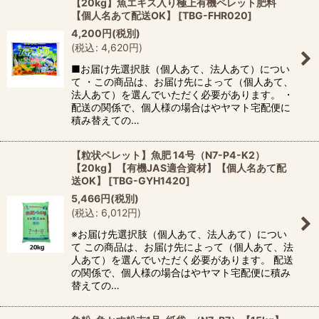
【20kg】魚エキス入り極上有機ペレット肥料
【個人名あて配送OK】
[
TBG-FHR020
]
4,200
円
(税別)
(
税込
:
4,620
円
)
■お届け先選択肢（個人あて、法人あて）につい
て ・この商品は、お届け先によって（個人あて、
法人あて）を選んでいただく必要があります。 ・
配送の関係で、個人様の場合はやヤマト宅配便に
積み替えての…
【粒状ペレット】魚肥 14号（N7-P4-K2）
【20kg】【有機JAS適合資材】【個人名あて配
送OK】
[
TBG-GYH1420
]
5,466
円
(税別)
(
税込
:
6,012
円
)
※お届け先選択肢（個人あて、法人あて）につい
て この商品は、お届け先によって（個人あて、法
人あて）を選んでいただく必要があります。 配送
の関係で、個人様の場合はやヤマト宅配便に積み
替えての…