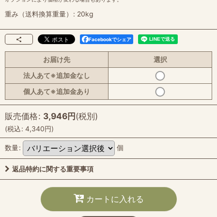
重み（送料換算重量）
:
20kg
Facebookでシェア
お届け先
選択
法人あて※追加金なし
個人あて※追加金あり
販売価格
:
3,946
円
(税別)
(
税込
:
4,340
円
)
数量
:
個
返品特約に関する重要事項
カートに入れる