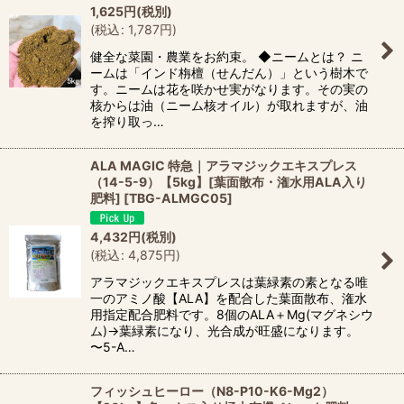
1,625
円
(税別)
(
税込
:
1,787
円
)
健全な菜園・農業をお約束。 ◆ニームとは？ ニ
ームは「インド栴檀（せんだん）」という樹木で
す。ニームは花を咲かせ実がなります。その実の
核からは油（ニーム核オイル）が取れますが、油
を搾り取っ…
ALA MAGIC 特急｜アラマジックエキスプレス
（14-5-9）【5kg】[葉面散布・潅水用ALA入り
肥料]
[
TBG-ALMGC05
]
4,432
円
(税別)
(
税込
:
4,875
円
)
アラマジックエキスプレスは葉緑素の素となる唯
一のアミノ酸【ALA】を配合した葉面散布、潅水
用指定配合肥料です。8個のALA＋Mg(マグネシウ
ム)→葉緑素になり、光合成が旺盛になります。
〜5-A…
フィッシュヒーロー（N8-P10-K6-Mg2）