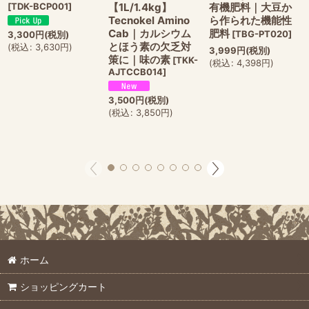
[
TDK-BCP001
]
【1L/1.4kg】
有機肥料｜大豆か
Tecnokel Amino
ら作られた機能性
Cab｜カルシウム
肥料
[
TBG-PT020
]
3,300
円
(税別)
とほう素の欠乏対
(
税込
:
3,630
円
)
3,999
円
(税別)
策に｜味の素
[
TKK-
(
税込
:
4,398
円
)
AJTCCB014
]
3,500
円
(税別)
(
税込
:
3,850
円
)
ホーム
ショッピングカート