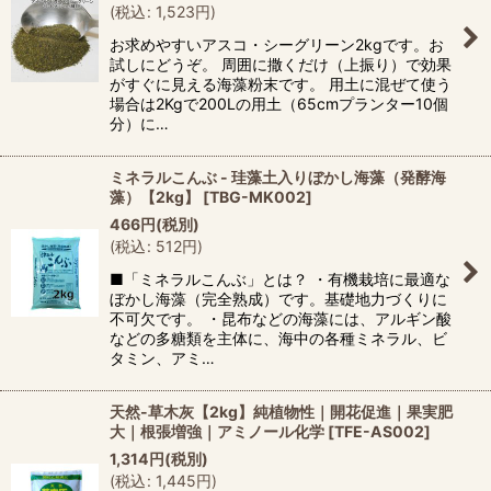
(
税込
:
1,523
円
)
お求めやすいアスコ・シーグリーン2kgです。お
試しにどうぞ。 周囲に撒くだけ（上振り）で効果
がすぐに見える海藻粉末です。 用土に混ぜて使う
場合は2Kgで200Lの用土（65cmプランター10個
分）に…
ミネラルこんぶ - 珪藻土入りぼかし海藻（発酵海
藻）【2kg】
[
TBG-MK002
]
466
円
(税別)
(
税込
:
512
円
)
■「ミネラルこんぶ」とは？ ・有機栽培に最適な
ぼかし海藻（完全熟成）です。基礎地力づくりに
不可欠です。 ・昆布などの海藻には、アルギン酸
などの多糖類を主体に、海中の各種ミネラル、ビ
タミン、アミ…
天然-草木灰【2kg】純植物性｜開花促進｜果実肥
大｜根張増強｜アミノール化学
[
TFE-AS002
]
1,314
円
(税別)
(
税込
:
1,445
円
)