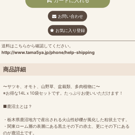
カートに入れる
お問い合わせ
お気に入り登録
送料はこちらから確認してください。
http://www.tama5ya.jp/phone/help-shipping
商品詳細
〜サツキ、オモト、山野草、盆栽類、多肉植物に〜
※お得な14Lｘ10袋セットです。たっぷりお使いいただけます！
■鹿沼土とは？
・栃木県鹿沼地方で産出される火山性砂礫が風化した粒状土です。
・関東ローム層の表層にある黒土その下の赤土、更にその下にある
のが鹿沼土です。