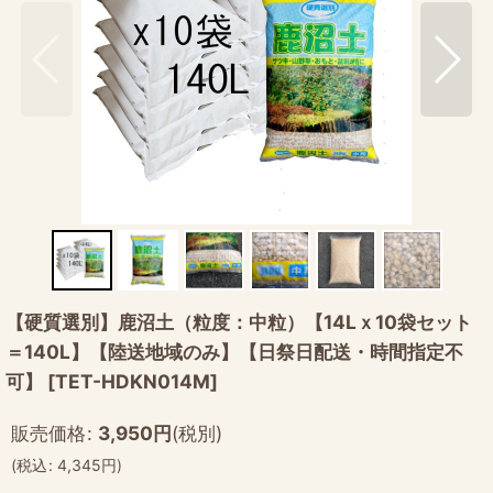
【硬質選別】鹿沼土（粒度：中粒）【14Lｘ10袋セット
＝140L】【陸送地域のみ】【日祭日配送・時間指定不
可】
[
TET-HDKN014M
]
販売価格
:
3,950
円
(税別)
(
税込
:
4,345
円
)