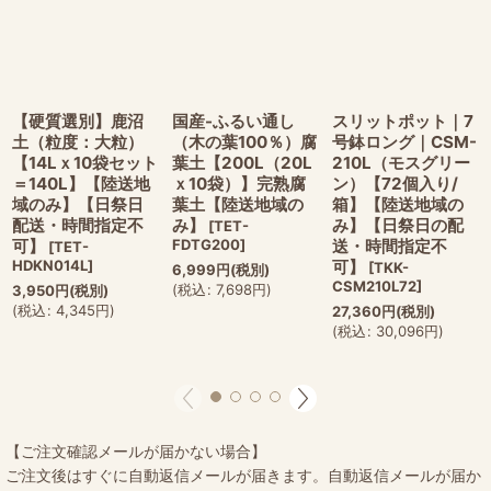
【硬質選別】鹿沼
国産-ふるい通し
スリットポット｜7
土（粒度：大粒）
（木の葉100％）腐
号鉢ロング｜CSM-
【14Lｘ10袋セット
葉土【200L（20L
210L（モスグリー
＝140L】【陸送地
ｘ10袋）】完熟腐
ン）【72個入り/
域のみ】【日祭日
葉土【陸送地域の
箱】【陸送地域の
配送・時間指定不
み】
み】【日祭日の配
[
TET-
可】
FDTG200
]
送・時間指定不
[
TET-
HDKN014L
]
可】
[
TKK-
6,999
円
(税別)
CSM210L72
]
(
税込
:
7,698
円
)
3,950
円
(税別)
(
税込
:
4,345
円
)
27,360
円
(税別)
(
税込
:
30,096
円
)
【ご注文確認メールが届かない場合】
ご注文後はすぐに自動返信メールが届きます。自動返信メールが届か