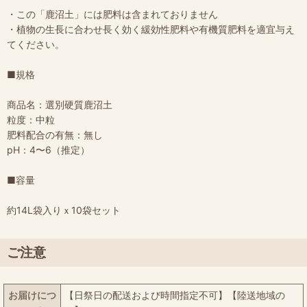
・この「鹿沼土」には肥料は含まれておりません
・植物の生長に合わせ長く効く緩効性肥料や有機質肥料を適宜与え
てください。
■規格
商品名：選別硬質鹿沼土
粒度：中粒
肥料配合の有無：無し
pH：4〜6（推定）
■容量
約14L袋入りｘ10袋セット
ご注意
お届けにつ
【日祭日の配送および時間指定不可】【陸送地域の