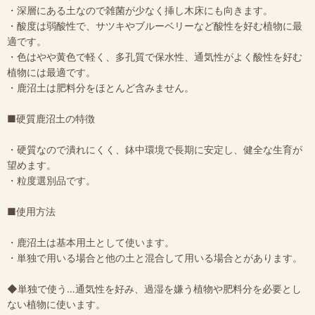
・深層にある土なので雑菌が少なく挿し木床にも向きます。
・酸度は弱酸性で、サツキやブルーベリーなど酸性を好む植物に最
適です。
・色はやや黄色で軽く、多孔質で保水性、通気性がよく酸性を好む
植物には最適です。
・鹿沼土は肥料分をほとんど含みません。
■硬質鹿沼土の特徴
・硬質なので潰れにくく、鉢中環境で長期に安定し、健全な生育が
望めます。
・粒度選別品です。
■使用方法
・鹿沼土は基本用土として使います。
・単独で用いる場合と他の土と混合して用いる場合とがあります。
◆単独で使う…通気性を好み、過湿を嫌う植物や肥料分を必要とし
ない植物に使います。