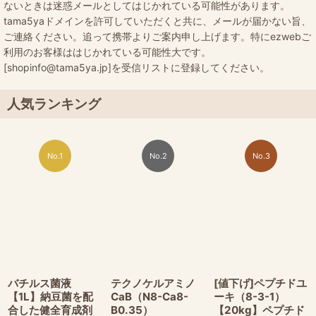
ないときは迷惑メールとしてはじかれている可能性があります。
tama5yaドメインを許可していただくと共に、メールが届かない旨、
ご連絡ください。追って携帯よりご案内申し上げます。特にezwebご
利用のお客様ははじかれている可能性大です。
[shopinfo@tama5ya.jp]を受信リストに登録してください。
人気ランキング
No.1
No.2
No.3
バチルス菌液
テクノケルアミノ
[値下げ]ペプチドユ
【1L】納豆菌を配
CaB（N8-Ca8-
ーキ（8-3-1）
合した健全育成剤
B0.35）
【20kg】ペプチド