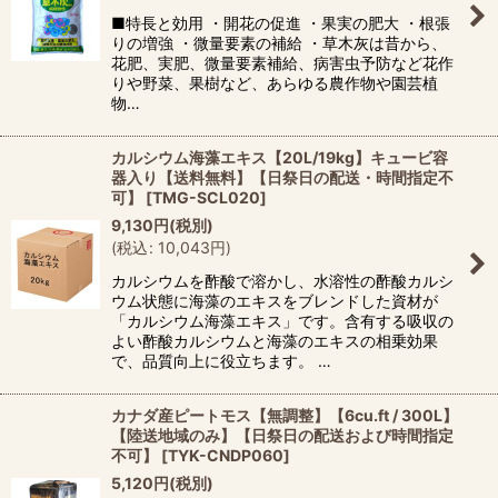
■特長と効用 ・開花の促進 ・果実の肥大 ・根張
りの増強 ・微量要素の補給 ・草木灰は昔から、
花肥、実肥、微量要素補給、病害虫予防など花作
りや野菜、果樹など、あらゆる農作物や園芸植
物…
カルシウム海藻エキス【20L/19kg】キュービ容
器入り【送料無料】【日祭日の配送・時間指定不
可】
[
TMG-SCL020
]
9,130
円
(税別)
(
税込
:
10,043
円
)
カルシウムを酢酸で溶かし、水溶性の酢酸カルシ
ウム状態に海藻のエキスをブレンドした資材が
「カルシウム海藻エキス」です。含有する吸収の
よい酢酸カルシウムと海藻のエキスの相乗効果
で、品質向上に役立ちます。 …
カナダ産ピートモス【無調整】【6cu.ft / 300L】
【陸送地域のみ】【日祭日の配送および時間指定
不可】
[
TYK-CNDP060
]
5,120
円
(税別)