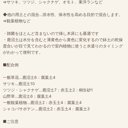
⇒サツキ、ツツジ、シャクナゲ、オモト、東洋ランなど
◆他の用土との混合…排水性、保水性を高める目的で混合します。
⇒観葉植物など
・雑菌をほとんど含まないので挿し木床にも最適です
・鹿沼土は水分を含むと薄黄色から黄色に変化するので鉢土の乾燥
度合いが目で見てわかるので室内植物に使うと水遣りのタイミング
がわかって便利です。
■配合例
一般草花…鹿沼土6：腐葉土4
サツキ…鹿沼土10
ツツジ・シャクナゲ…鹿沼土7：赤玉土2：桐生砂1
山野草…鹿沼土6：腐葉土4
一般観葉植物…鹿沼土2：赤玉土4：腐葉土4
シャコバサボテン…鹿沼土2：赤玉土4：腐葉土3
■ご注意