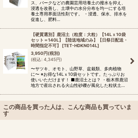
ス、バークなどの農園芸用培養土の撥水を抑え、
浸透を改善し、土壌中の水分分布を均一にする培
養土専用界面活性剤です。 ・浸透、保水、排水を
促進し、肥料…
【硬質選別】鹿沼土（粒度：大粒）【14Lｘ10袋
セット＝140L】【陸送地域のみ】【日祭日配送・
時間指定不可】
[
TET-HDKN014L
]
3,950
円
(税別)
(
税込
:
4,345
円
)
〜サツキ、オモト、山野草、盆栽類、多肉植物
に〜 ※お得な14Lｘ10袋セットです。たっぷりお
使いいただけます！ ■鹿沼土とは？ ・栃木県鹿沼
地方で産出される火山性砂礫が風化した粒状土…
この商品を買った人は、こんな商品も買っていま
す