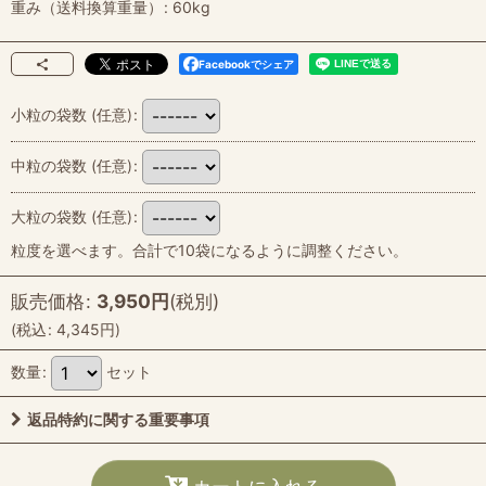
重み（送料換算重量）
:
60kg
Facebookでシェア
小粒の袋数
(任意)
:
中粒の袋数
(任意)
:
大粒の袋数
(任意)
:
粒度を選べます。合計で10袋になるように調整ください。
販売価格
:
3,950
円
(税別)
(
税込
:
4,345
円
)
数量
:
セット
返品特約に関する重要事項