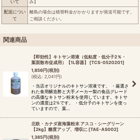
いて
み】
配送につい
離島の場合は積替料金がかかりますが発送可能です。
て
ご相談ください。
関連商品
【即効性】キトサン溶液（低粘度・低分子2％・
葉面散布促成用）【1L容器】
[
TCS-0520201
]
1,856
円
(税別)
(
税込
:
2,041
円
)
・当店オリジナルのキトサン溶液です。 ・厳選さ
れた食用醸造酢と大手メーカー製の食品グレード
の高価なキトサン粉末を使用しています。キトサ
ンの濃度は2％です。 ・低分子のキトサンを使っ
ていますので、葉…
北欧・カナダ産海藻粉末 アスコ・シーグリーン
【2kg】糖度アップ、増収に
[
TAE-AS002
]
1,385
円
(税別)