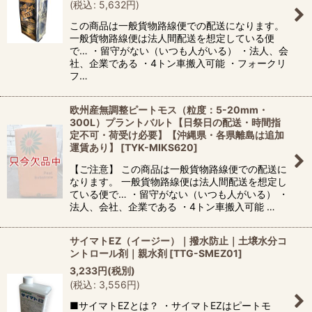
(
税込
:
5,632
円
)
この商品は一般貨物路線便での配送になります。
一般貨物路線便は法人間配送を想定している便
で… ・留守がない（いつも人がいる） ・法人、会
社、企業である ・4トン車搬入可能 ・フォークリ
フ…
欧州産無調整ピートモス（粒度：5-20mm・
300L）プラントバルト【日祭日の配送・時間指
定不可・荷受け必要】【沖縄県・各県離島は追加
運賃あり】
[
TYK-MIKS620
]
【ご注意】 この商品は一般貨物路線便での配送に
なります。 一般貨物路線便は法人間配送を想定し
ている便で… ・留守がない（いつも人がいる） ・
法人、会社、企業である ・4トン車搬入可能 …
サイマトEZ（イージー）｜撥水防止｜土壌水分コ
ントロール剤｜親水剤
[
TTG-SMEZ01
]
3,233
円
(税別)
(
税込
:
3,556
円
)
■サイマトEZとは？ ・サイマトEZはピートモ