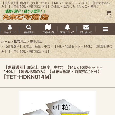
【硬質選別】鹿沼土（粒度：中粒）【14Lｘ10袋セット＝140L】【陸送地域の
み】【日祭日配送・時間指定不可】の通販・販売なら《たまごや商店》
カート
マイページ
商品検索
ご利用案内
送料について
問い合わせ
ホーム
>
園芸用土
>
基本用土
>
【硬質選別】鹿沼土（粒度：中粒）【14Lｘ10袋セット＝140L】【陸送地域の
み】【日祭日配送・時間指定不可】
【硬質選別】鹿沼土（粒度：中粒）【14Lｘ10袋セット＝
140L】【陸送地域のみ】【日祭日配送・時間指定不可】
[
TET-HDKN014M
]