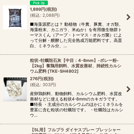
1,899
円
(税別)
(
税込
:
2,088
円
)
■海藻源肥とは？ 動植物（牛糞、豚糞、オガ類、
海藻粉末、カニガラ、米ぬか）を有用微生物群ト
ーマスくん（アープ・トーマス・オルガ菌）によ
って分解・醗酵した完全熟成万能肥料です。高蛋
白、ミネラル分、…
粒状-牡蠣殻石灰【中目：4-8mm】-ボレー粉-
【2kg】養鶏用飼料、水質改善材、持続性カルシ
ウム肥料
[
TKE-SH4802
]
276
円
(税別)
(
税込
:
303
円
)
産卵鶏飼料、動物飼料、カルシウム肥料、水質改
善材などに使える粒状4-8mmのカキガラです。
■特長 ・主成分のカルシウムのほかにミネラルを
豊富に含む粒状の牡蠣殻です。 ・牡蠣殻はカルシ
ウ…
【5L用】フルプラ ダイヤスプレー プレッシャー