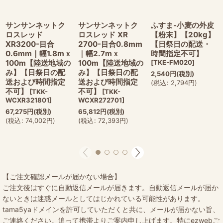
サンサンネットク
サンサンネットク
ふすま-小麦の外皮
ロスレッド
ロスレッド XR
【粉末】【20kg】
XR3200-目合
2700-目合0.8mm
【日祭日の配送・
0.6mm｜幅1.8mｘ
｜幅2.7mｘ
時間指定不可】
100m【陸送地域の
100m【陸送地域の
[
TKE-FM020
]
み】【日祭日の配
み】【日祭日の配
2,540
円
(税別)
送および時間指定
送および時間指定
(
税込
:
2,794
円
)
不可】
不可】
[
TKK-
[
TKK-
WCXR321801
]
WCXR272701
]
67,275
円
(税別)
65,812
円
(税別)
(
税込
:
74,002
円
)
(
税込
:
72,393
円
)
【ご注文確認メールが届かない場合】
ご注文後はすぐに自動返信メールが届きます。自動返信メールが届か
ないときは迷惑メールとしてはじかれている可能性があります。
tama5yaドメインを許可していただくと共に、メールが届かない旨、
ご連絡ください。追って携帯よりご案内申し上げます。特にezwebご