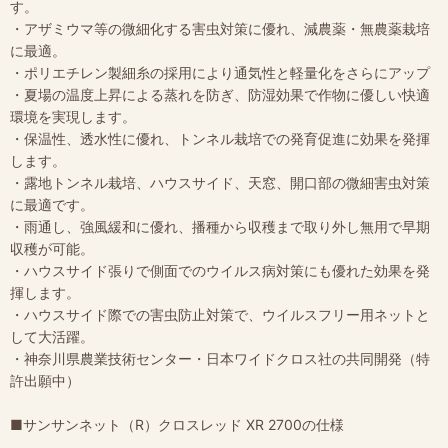
す。
・アザミウマ等の微細化する害虫対策に優れ、減農薬・無農薬栽培
に最適。
・ポリエチレン製細糸の採用により通気性と軽量化をさらにアップ
・夏場の温度上昇による蒸れを防ぎ、防湿効果で作物に優しい快適
環境を実現します。
・保温性、透水性に優れ、トンネル栽培での発育促進に効果を発揮
します。
・露地トンネル栽培、ハウスサイド、天窓、開口部の微細害虫対策
に最適です。
・雨通し、強風緩和に優れ、播種から収穫まで取り外し無用で早期
収穫が可能。
・ハウスサイド張りで側面でのウイルス病対策にも優れた効果を発
揮します。
・ハウスサイド際での害虫防止対策で、ウイルスフリー用ネットと
して大活躍。
・神奈川県農業技術センター・日本ワイドクロス社の共同開発（特
許出願中）
■サンサンネット（R）クロスレッド XR 2700の仕様