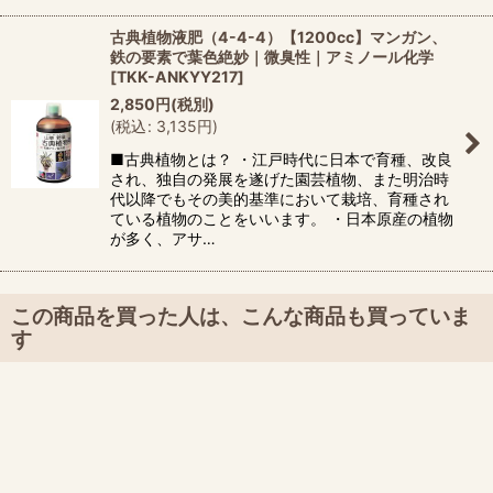
古典植物液肥（4-4-4）【1200cc】マンガン、
鉄の要素で葉色絶妙｜微臭性｜アミノール化学
[
TKK-ANKYY217
]
2,850
円
(税別)
(
税込
:
3,135
円
)
■古典植物とは？ ・江戸時代に日本で育種、改良
され、独自の発展を遂げた園芸植物、また明治時
代以降でもその美的基準において栽培、育種され
ている植物のことをいいます。 ・日本原産の植物
が多く、アサ…
この商品を買った人は、こんな商品も買っていま
す