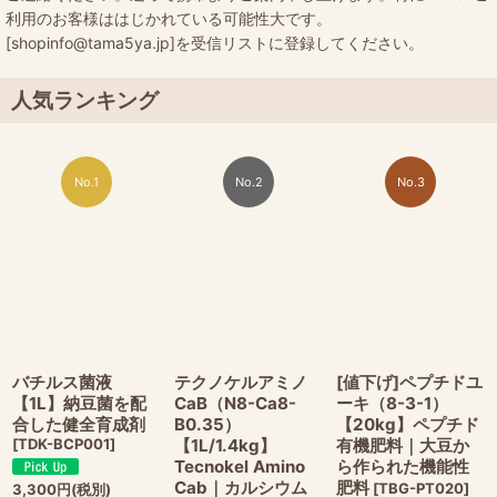
利用のお客様ははじかれている可能性大です。
[shopinfo@tama5ya.jp]を受信リストに登録してください。
人気ランキング
No.1
No.2
No.3
バチルス菌液
テクノケルアミノ
[値下げ]ペプチドユ
【1L】納豆菌を配
CaB（N8-Ca8-
ーキ（8-3-1）
合した健全育成剤
B0.35）
【20kg】ペプチド
[
TDK-BCP001
]
【1L/1.4kg】
有機肥料｜大豆か
Tecnokel Amino
ら作られた機能性
Cab｜カルシウム
肥料
[
TBG-PT020
]
3,300
円
(税別)