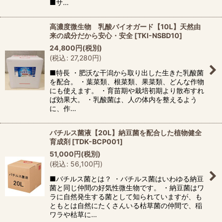
■サ…
高濃度微生物 乳酸バイオガード【10L】天然由
来の成分だから安心・安全
[
TKI-NSBD10
]
24,800
円
(税別)
(
税込
:
27,280
円
)
■特長 ・肥沃な干潟から取り出した生きた乳酸菌
を配合。 ・葉菜類、根菜類、果菜類、どんな作物
にも使えます。 ・育苗期や栽培初期より散布すれ
ば効果大。 ・乳酸菌は、人の体内を整えるよう
に、作…
バチルス菌液【20L】納豆菌を配合した植物健全
育成剤
[
TDK-BCP001
]
51,000
円
(税別)
(
税込
:
56,100
円
)
■バチルス菌とは？ ・バチルス菌はいわゆる納豆
菌と同じ仲間の好気性微生物です。 ・納豆菌はワ
ラに自然発生する菌として知られていますが、も
ともとは自然にたくさんいる枯草菌の仲間で、稲
ワラや枯草に…