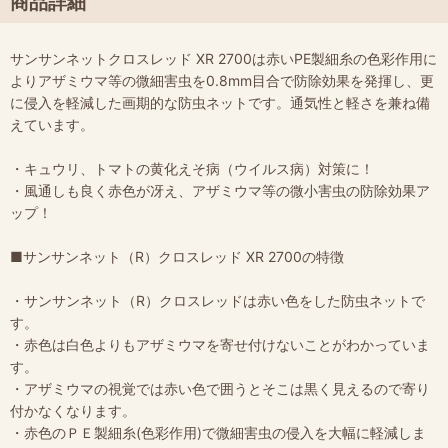
商品詳細
サンサンネットクロスレッド XR 2700は赤いPE製細糸の色彩作用に
よりアザミウマ等の微細害虫を0.8mm目合で防除効果を発揮し、更
に侵入を軽減した画期的な防虫ネットです。通気性と軽さを兼ね備
えています。
・キュウリ、トマトの黄化えそ病（ウイルス病）対策に！
・風通しも良く赤色が冴え、アザミウマ等の微小害虫の防除効果ア
ップ！
■サンサンネット（R）クロスレッド XR 2700の特徴
・サンサンネット（R）クロスレッドは赤い色をした防虫ネットで
す。
・赤色は白色よりもアザミウマを寄せ付けないことがわかっていま
す。
・アザミウマの視覚では赤い色で囲うとそこは黒く見えるので寄り
付かなくなります。
・赤色のＰＥ製細糸(色彩作用)で微細害虫の侵入を大幅に軽減しま