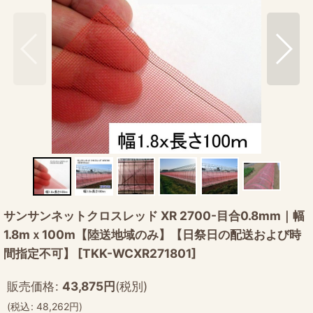
サンサンネットクロスレッド XR 2700-目合0.8mm｜幅
1.8mｘ100m【陸送地域のみ】【日祭日の配送および時
間指定不可】
[
TKK-WCXR271801
]
販売価格
:
43,875
円
(税別)
(
税込
:
48,262
円
)