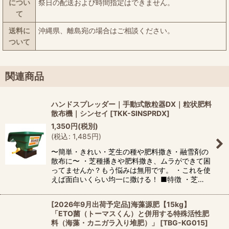
につい
祭日の配送および時間指定はできません。
て
送料に
沖縄県、離島宛の場合はご相談ください。
ついて
関連商品
ハンドスプレッダー｜手動式散粒器DX｜粒状肥料
散布機｜シンセイ
[
TKK-SINSPRDX
]
1,350
円
(税別)
(
税込
:
1,485
円
)
〜簡単・きれい・芝生の種や肥料撒き・融雪剤の
散布に〜 ・芝種播きや肥料撒き、ムラができて困
ってませんか？もう悩みは無用です。 ・これを使
えば面白いくらい均一に撒ける！ ■特徴 ・芝…
[2026年9月出荷予定品]海藻源肥【15kg】
「ETO菌（トーマスくん）と併用する特殊活性肥
料（海藻・カニガラ入り堆肥）」
[
TBG-KG015
]