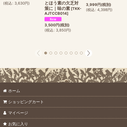
とほう素の欠乏対
(
税込
:
3,630
円
)
3,999
円
(税別)
策に｜味の素
[
TKK-
(
税込
:
4,398
円
)
AJTCCB014
]
3,500
円
(税別)
(
税込
:
3,850
円
)
ホーム
ショッピングカート
マイページ
お気に入り