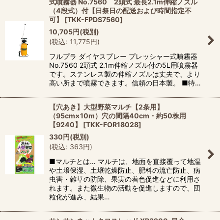
式噴霧器 No.7560 2頭式 最長2.1m伸縮ノズル
（4段式）付【日祭日の配送および時間指定不
可】
[
TKK-FPDS7560
]
10,705
円
(税別)
(
税込
:
11,775
円
)
フルプラ ダイヤスプレー プレッシャー式噴霧器
No.7560 2頭式 2.1m伸縮ノズル付の5L用噴霧器
です。ステンレス製の伸縮ノズルは丈夫で、より
高い所まで噴霧できます。信頼の日本製。 ■特…
【穴あき】大型野菜マルチ【2条用】
（95cm×10m）穴の間隔40cm・約50株用
【9240】
[
TKK-FOR18028
]
330
円
(税別)
(
税込
:
363
円
)
■マルチとは… マルチは、地面を直接覆って地温
や土壌保湿、土壌乾燥防止、肥料の流亡防止、病
虫害・雑草の防除、果実の着色促進などに利用さ
れます。また微生物の活動を促進しますので、団
粒化が進み、結果…