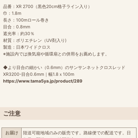
品番：XR 2700（黒色20cm格子ライン入り）
巾：1.8m
長さ：100mロール巻き
目合：0.8mm
遮光率：約30％
材質：ポリエチレン（UV剤入り)
製造：日本ワイドクロス
※施設内では換気扇や循環扇との併用をお薦めします。
◆より目合の細かい（0.6mm）のサンサンネットクロスレッド
XR3200-目合0.6mm｜幅1.8ｘ100m
https://www.tama5ya.jp/product/289
ご注意
お届け
陸送可能地域のみの販売です。路線便での配送です。日