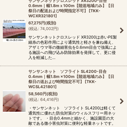
サンサンネットクロスレッド XR3200-目合
0.6mm｜幅1.8mｘ100m【陸送地域のみ】【日
祭日の配送および時間指定不可】
[
TKK-
WCXR321801
]
67,275
円
(税別)
(
税込
:
74,002
円
)
サンサンネットクロスレッド XR3200は赤いPE製
細糸の色彩作用により通気性と軽さを兼ね備え、
アザミウマ等の微細害虫を0.6mm目合で強風によ
る施設への飛び込み防除効果を発揮して、更に侵
入を軽減した…
サンサンネット ソフライト SL4200-目合
0.4mm｜幅1.8m ×100m【陸送地域のみ】【日
祭日の送および時間指定不可】
[
TKK-
WCSL421801
]
58,560
円
(税別)
(
税込
:
64,416
円
)
・サンサンネット ソフライト SL4200は軽くて
通気性に優れた防虫対策のウィルスフリー用ネッ
トです。 ・目合0.4mmと細かく、施設園芸の大
敵である微小害虫対策に便利な軽量ネットです。