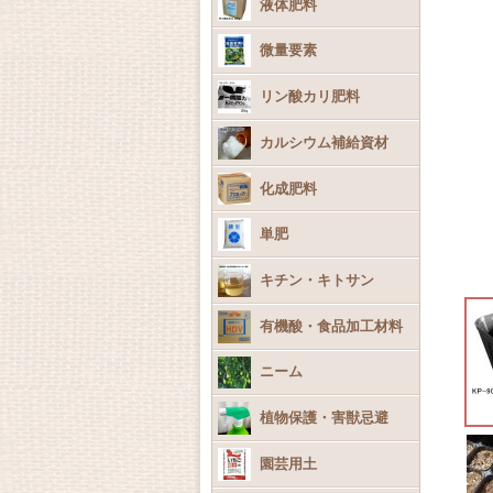
液体肥料
微量要素
リン酸カリ肥料
カルシウム補給資材
化成肥料
単肥
キチン・キトサン
有機酸・食品加工材料
ニーム
植物保護・害獣忌避
園芸用土