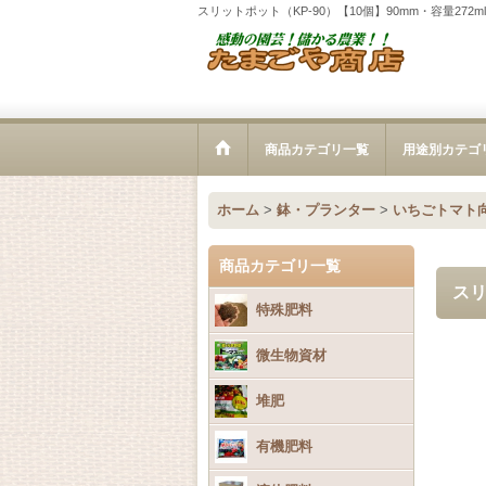
スリットポット（KP-90）【10個】90mm・容量27
商品カテゴリ一覧
用途別カテゴ
ホーム
>
鉢・プランター
>
いちごトマト
商品カテゴリ一覧
スリ
特殊肥料
微生物資材
堆肥
有機肥料