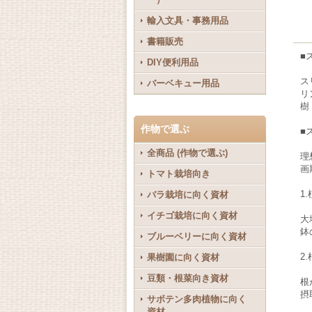
輸入文具・事務用品
書籍販売
■
DIY便利用品
ス
バーベキュー用品
リ
樹
作物で選ぶ
■
全商品 (作物で選ぶ)
理
画
トマト栽培向き
1
バラ栽培に向く資材
イチゴ栽培に向く資材
大
鉢
ブルーベリーに向く資材
2
果樹園に向く資材
豆類・根菜向き資材
根
摂
サボテン多肉植物に向く
資材