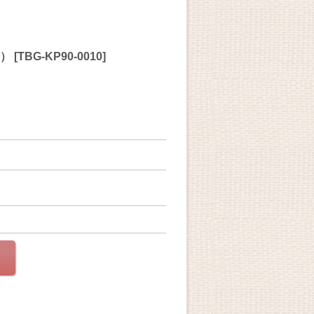
ク）
[
TBG-KP90-0010
]