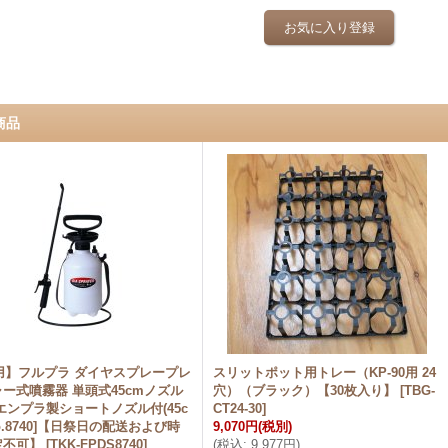
お気に入り登録
商品
用】フルプラ ダイヤスプレープレ
スリットポット用トレー（KP-90用 24
ー式噴霧器 単頭式45cmノズル
穴）（ブラック）【30枚入り】
[
TBG-
エンプラ製ショートノズル付(45c
CT24-30
]
No.8740]【日祭日の配送および時
9,070円
(税別)
定不可】
[
TKK-FPDS8740
]
(
税込
:
9,977円
)