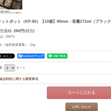
ットポット（KP-90）【10個】90mm・容量272ml（ブラッ
売価格
:
260円
(税別)
込
:
286円
)
み（送料換算重量）
:
1kg
Facebookでシェア
量
:
セット
返品特約に関する重要事項
お問い合わせ