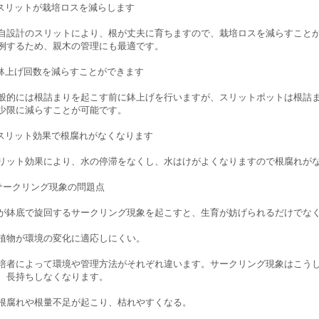
.スリットが栽培ロスを減らします
自設計のスリットにより、根が丈夫に育ちますので、栽培ロスを減らすこと
例するため、親木の管理にも最適です。
.鉢上げ回数を減らすことができます
般的には根詰まりを起こす前に鉢上げを行いますが、スリットポットは根詰
少限に減らすことが可能です。
.スリット効果で根腐れがなくなります
リット効果により、水の停滞をなくし、水はけがよくなりますので根腐れが
サークリング現象の問題点
が鉢底で旋回するサークリング現象を起こすと、生育が妨げられるだけでな
植物が環境の変化に適応しにくい。
培者によって環境や管理方法がそれぞれ違います。サークリング現象はこう
、長持ちしなくなります。
根腐れや根量不足が起こり、枯れやすくなる。