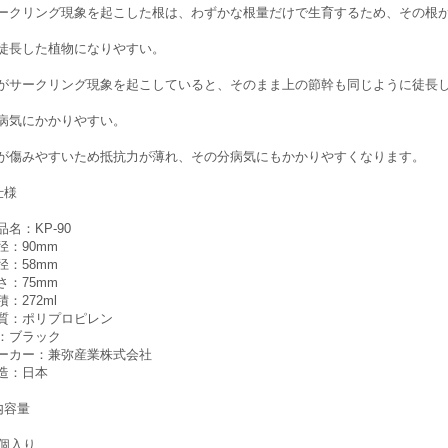
ークリング現象を起こした根は、わずかな根量だけで生育するため、その根
徒長した植物になりやすい。
がサークリング現象を起こしていると、そのまま上の節幹も同じように徒長
病気にかかりやすい。
が傷みやすいため抵抗力が薄れ、その分病気にもかかりやすくなります。
仕様
品名：KP-90
径：90mm
径：58mm
さ：75mm
積：272ml
質：ポリプロピレン
：ブラック
ーカー：兼弥産業株式会社
造：日本
内容量
0個入り