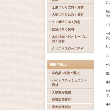
3
芝生づくりに向く資材
独
大菊づくりに向く資材
比
ラン栽培に向く資材
4
盆栽に向く資材
一
水生植物・ビオトープに
最
向く資材
5
クリスマスローズ向き
ス
機能で選ぶ
■
全商品 (機能で選ぶ)
根
バイオスティミュラント
◆
資材
栽
天敵温存植物
ず
病害対策資材
◆
害虫対策資材