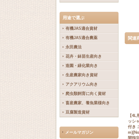
用途で選ぶ
有機JAS適合資材
有機JAS適合農薬
関連
永田農法
花卉・鉢苗生産向き
造園・緑化業向き
生産農家向き資材
アクアリウム向き
爬虫類飼育に向く資材
畜産農家、養魚業様向き
豆腐製造資材
【4L
ッシャ
付き 
メールマガジン
m)[
間指