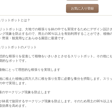
お気に入り登録
スリットポットとは？
リットポットは、大地での根張りを鉢の中でも実現するためにデザイン設計
ング現象を防止するので、用土の90％以上を有効利用することができ、植物
・野菜・観賞用などあらゆる園芸に最適です。
スリットポットのメリット
想的な根張りを促進して植物をいきいきとさせるスリットポット。その他に
期的なポットです。
.植物にとって理想的な根張りを実現します
地に植えた植物は四方八方に根を張り生育に必要な養分を摂取します。スリ
の中で実現します。
.根のサークリング現象を防止します
が鉢底で旋回するサークリング現象を防止します。そのため用土の90％以上
取効果を高めます。