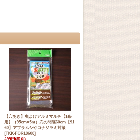
【穴あき】虫よけアルミマルチ【1条
用】（95cm×5m）穴の間隔60cm【91
60】アブラムシやコナジラミ対策
[
TKK-FOR18608
]
499円
(税別)