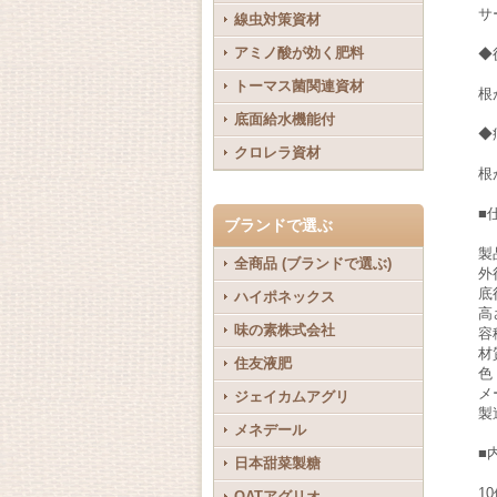
サ
線虫対策資材
アミノ酸が効く肥料
◆
トーマス菌関連資材
根
底面給水機能付
◆
クロレラ資材
根
■
ブランドで選ぶ
製
全商品 (ブランドで選ぶ)
外
底
ハイポネックス
高
味の素株式会社
容
材
住友液肥
色
メ
ジェイカムアグリ
製
メネデール
■
日本甜菜製糖
1
OATアグリオ