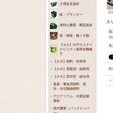
土壌改良資材
鉢・プランター
スリ
便利な農業・園芸資材
販
苗・球根・種イモ類
(
税
【タネ】GFPサステイ
重
ナビリティ基準有機種
子
【タネ】飼料・牧草用
数
【タネ】景観用・緑肥用
【タネ】西洋芝・緑化用
畜産・養魚用飼料・昆
虫・水生動物飼料
アクアリウム・水質改善
資材
現代農業（バックナンバ
ー）