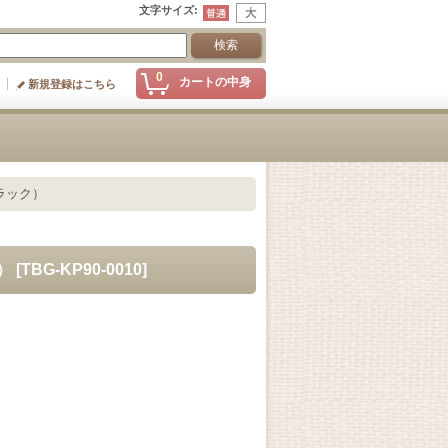
文字サイズ
:
0
カートの中身
新規登録はこちら
ブラック）
）
[
TBG-KP90-0010
]