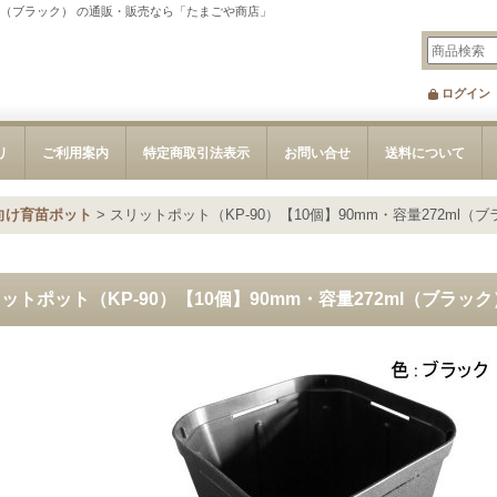
2ml（ブラック） の通販・販売なら「たまごや商店」
ログイン
リ
ご利用案内
特定商取引法表示
お問い合せ
送料について
向け育苗ポット
>
スリットポット（KP-90）【10個】90mm・容量272ml（
ットポット（KP-90）【10個】90mm・容量272ml（ブラック