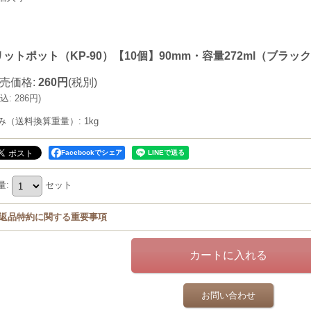
ットポット（KP-90）【10個】90mm・容量272ml（ブラッ
売価格
:
260円
(税別)
込
:
286円
)
み（送料換算重量）
:
1kg
Facebookでシェア
量
:
セット
返品特約に関する重要事項
お問い合わせ