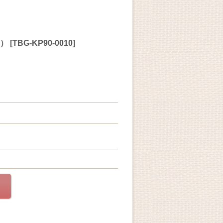
ク）
[
TBG-KP90-0010
]