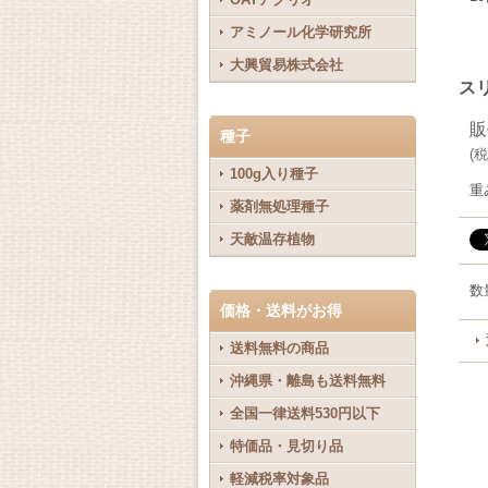
アミノール化学研究所
大興貿易株式会社
スリ
販
種子
(
税
100g入り種子
重
薬剤無処理種子
天敵温存植物
数
価格・送料がお得
送料無料の商品
沖縄県・離島も送料無料
全国一律送料530円以下
特価品・見切り品
軽減税率対象品