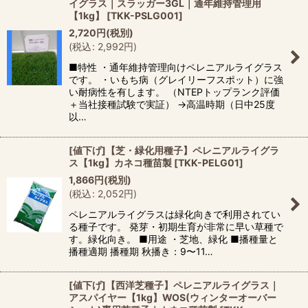
イグラス｜スラッガー3GL｜通年維持管理用
【1kg】
[
TKK-PSLG001
]
2,720
円
(税別)
(
税込
:
2,992
円
)
■特性 ・通年維持管理向けペレニアルライグラス
です。 ・いもち病（グレイリーフスポット）に強
い耐病性を有します。 （NTEPトップランク評価
＋当社接種試験で実証） →高温時期（日中25度
以…
[値下げ]【芝・緑化用種子】ペレニアルライグラ
ス【1kg】カネコ種苗製
[
TKK-PELG01
]
1,866
円
(税別)
(
税込
:
2,052
円
)
ペレニアルライグラスは緑化向きで利用されてい
る種子です。 発芽・初期生育が非常に早い草種で
す。緑化向き。 ■用途 ・芝地、緑化 ■播種量と
播種適期 播種期 秋播き：9〜11…
[値下げ]【西洋芝種子】ペレニアルライグラス｜
アスパイヤー【1kg】WOS(ウィンターオーバー