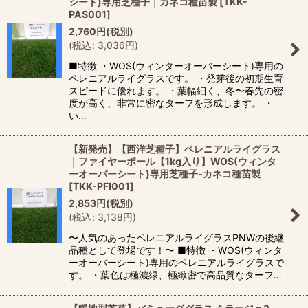
シート)専用芝種子｜カネコ種苗製
[
TKK-
PAS001
]
2,760
円
(税別)
(
税込
:
3,036
円
)
■特徴 ・WOS(ウィンターオーバーシート)専用の
ペレニアルライグラスです。 ・発芽後の初期生育
スピードに優れます。 ・葉幅細く、冬〜春先の密
度が高く、非常に密なターフを形成します。 ・
い…
【新発売】【西洋芝種子】ペレニアルライグラス
｜ファイヤーボール【1kg入り】WOS(ウィンタ
ーオーバーシート)専用芝種子-カネコ種苗製
[
TKK-PFI001
]
2,853
円
(税別)
(
税込
:
3,138
円
)
〜人気のあったペレニアルライグラスPNWの後継
品種として登場です！〜 ■特徴 ・WOS(ウィンタ
ーオーバーシート)専用のペレニアルライグラスで
す。 ・葉色は極濃緑、極緻密で高品質なターフ…