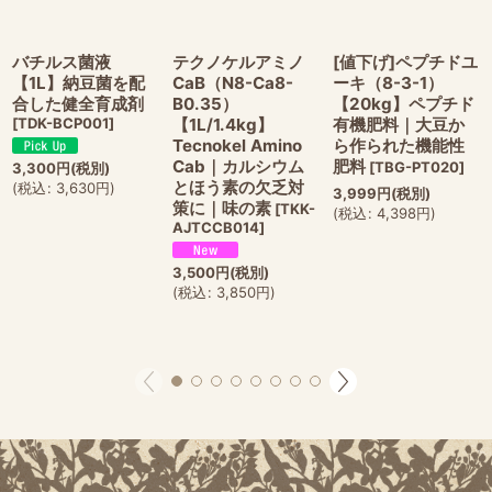
バチルス菌液
テクノケルアミノ
[値下げ]ペプチドユ
【1L】納豆菌を配
CaB（N8-Ca8-
ーキ（8-3-1）
合した健全育成剤
B0.35）
【20kg】ペプチド
[
TDK-BCP001
]
【1L/1.4kg】
有機肥料｜大豆か
Tecnokel Amino
ら作られた機能性
Cab｜カルシウム
肥料
[
TBG-PT020
]
3,300
円
(税別)
とほう素の欠乏対
(
税込
:
3,630
円
)
3,999
円
(税別)
策に｜味の素
[
TKK-
(
税込
:
4,398
円
)
AJTCCB014
]
3,500
円
(税別)
(
税込
:
3,850
円
)