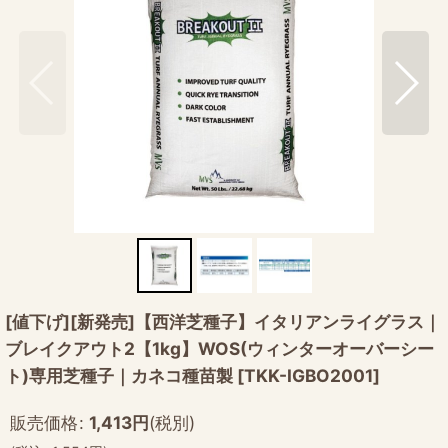
[値下げ][新発売]【西洋芝種子】イタリアンライグラス｜
ブレイクアウト2【1kg】WOS(ウィンターオーバーシー
ト)専用芝種子｜カネコ種苗製
[
TKK-IGBO2001
]
販売価格
:
1,413
円
(税別)