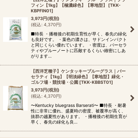
フィン【1kg】【極濃緑色】【寒地型】
[
TKK-
KBPFIN01
]
3,973
円
(税別)
(
税込
:
4,370
円
)
■特長 ・播種後の初期生育性が早く、春先の緑化
も良好です。 ・葉色の濃さは、サドンインパクト
と同じくらい優れています。 ・密度は、バーセラ
ティやブルーノートに匹敵するくらい緻密にしあ
がります…
【西洋芝種子】ケンタッキーブルーグラス｜バー
セラティ【1kg】【明淡緑色】【寒地型】緑化・
ゴルフ場・競技場・公園
[
TKK-KBBST01
]
3,973
円
(税別)
(
税込
:
4,370
円
)
〜Kentucky bluegrass Barserati〜 ■特長 ・耐暑
性に非常に優れ、盛夏時の密度、被覆率が高く、
抜群の越夏性があります。 ・播種後の初期生育が
早く、春先の緑化も良…