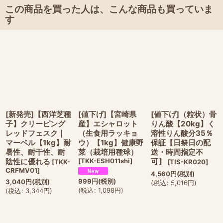
この商品を買った人は、こんな商品も買っていま
す
[新発売]【西洋芝種
[値下げ]【宮崎県
[値下げ]（粒状）骨
子】クリーピング
産】エシャロット
りん酸【20kg】く
レッドフェスク｜
（生食用ラッキョ
溶性りん酸分35％
マーベル【1kg】耐
ウ）【1kg】健康野
保証【日祭日の配
暑性、耐干性、耐
菜（栽培用種球）
送・時間指定不
陰性に優れる
[
TKK-ESH011shi
]
可】
[
TKK-
[
TIS-KR020
]
CRFMV01
]
4,560
円
(税別)
999
円
(税別)
3,040
円
(税別)
(
税込
:
5,016
円
)
(
税込
:
1,098
円
)
(
税込
:
3,344
円
)