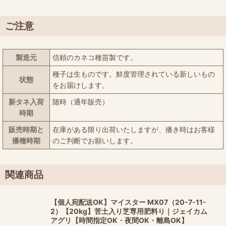
ご注意
製造元
信頼のカネコ種苗製です。
種子は生ものです。鮮度管理されている新しいもの
状態
をお届けします。
新タネ入荷
随時（通年販売）
時期
販売時期と
在庫がある限り出荷いたしますが、播き時はお客様
播種時期
のご判断でお願いします。
関連商品
【個人宛配送OK】マイスター MX07（20-7-11-
2）【20kg】苦土入り芝専用肥料り｜ジェイカム
アグリ【時間指定OK・夜間OK・離島OK】