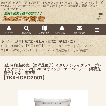
[値下げ][新発売]【西洋芝種子】イタリアンライグラス｜ブレイクアウト2【1kg】
WOS(ウィンターオーバーシート)専用芝種子｜カネコ種苗製 の通販・販売なら
「たまごや商店」
カート
マイページ
商品検索
ご利用案内
送料について
問い合わせ
ホーム
>
【タネ】西洋芝・緑化用
>
西洋芝（寒地型）芝草
>
[値下げ][新発売]【西洋芝種子】イタリアンライグラス｜ブレイクアウト
2【1kg】WOS(ウィンターオーバーシート)専用芝種子｜カネコ種苗製
[値下げ][新発売]【西洋芝種子】イタリアンライグラス｜ブレ
イクアウト2【1kg】WOS(ウィンターオーバーシート)専用芝
種子｜カネコ種苗製
[
TKK-IGBO2001
]