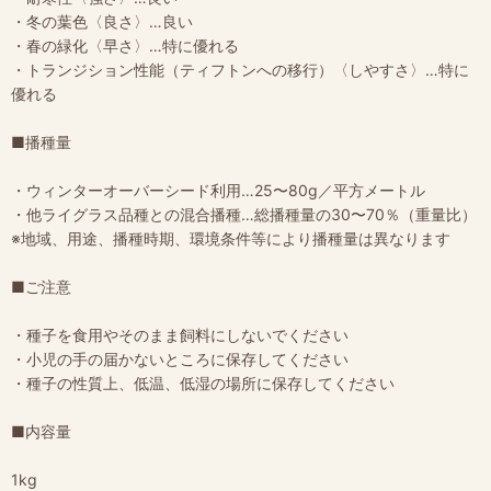
・冬の葉色〈良さ〉…良い
・春の緑化〈早さ〉…特に優れる
・トランジション性能（ティフトンへの移行）〈しやすさ〉…特に
優れる
■播種量
・ウィンターオーバーシード利用…25〜80g／平方メートル
・他ライグラス品種との混合播種…総播種量の30〜70％（重量比）
※地域、用途、播種時期、環境条件等により播種量は異なります
■ご注意
・種子を食用やそのまま飼料にしないでください
・小児の手の届かないところに保存してください
・種子の性質上、低温、低湿の場所に保存してください
■内容量
1kg