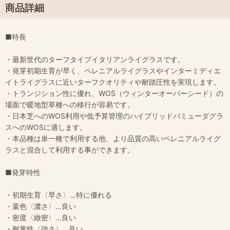
商品詳細
■特長
・最新世代のターフタイプイタリアンライグラスです。
・発芽初期生育が早く、ペレニアルライグラスやインターミディエ
イトライグラスに近いターフクオリティや耐踏圧性を実現します。
・トランジション性に優れ、WOS（ウィンターオーバーシード）の
場面で暖地型草種への移行が容易です。
・日本芝へのWOS利用や低予算管理のハイブリッドバミューダグラ
スへのWOSに適します。
・本品種は単一種で利用する他、より品質の高いペレニアルライグ
ラスと混合して利用する事ができます。
■発芽特性
・初期生育〈早さ〉…特に優れる
・葉色〈濃さ〉…良い
・密度〈緻密〉…良い
・耐寒性〈強さ〉…良い