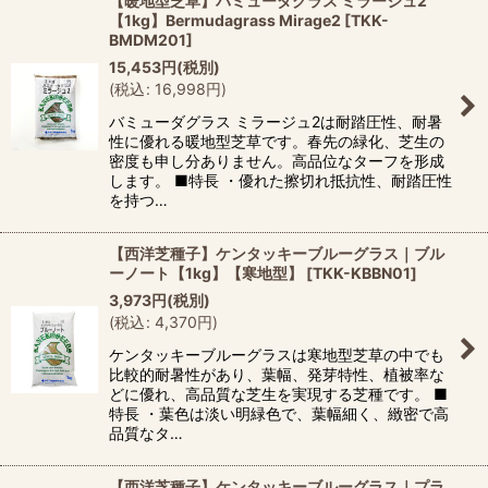
【暖地型芝草】バミューダグラス ミラージュ2
【1kg】Bermudagrass Mirage2
[
TKK-
BMDM201
]
15,453
円
(税別)
(
税込
:
16,998
円
)
バミューダグラス ミラージュ2は耐踏圧性、耐暑
性に優れる暖地型芝草です。春先の緑化、芝生の
密度も申し分ありません。高品位なターフを形成
します。 ■特長 ・優れた擦切れ抵抗性、耐踏圧性
を持つ…
【西洋芝種子】ケンタッキーブルーグラス｜ブル
ーノート【1kg】【寒地型】
[
TKK-KBBN01
]
3,973
円
(税別)
(
税込
:
4,370
円
)
ケンタッキーブルーグラスは寒地型芝草の中でも
比較的耐暑性があり、葉幅、発芽特性、植被率な
どに優れ、高品質な芝生を実現する芝種です。 ■
特長 ・葉色は淡い明緑色で、葉幅細く、緻密で高
品質なタ…
【西洋芝種子】ケンタッキーブルーグラス｜プラ