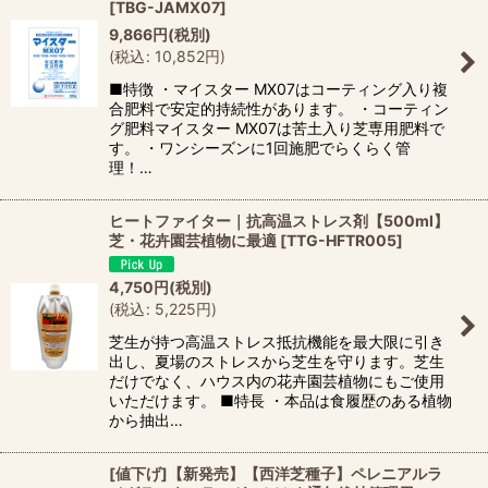
[
TBG-JAMX07
]
9,866
円
(税別)
(
税込
:
10,852
円
)
■特徴 ・マイスター MX07はコーティング入り複
合肥料で安定的持続性があります。 ・コーティン
グ肥料マイスター MX07は苦土入り芝専用肥料で
す。 ・ワンシーズンに1回施肥でらくらく管
理！…
ヒートファイター｜抗高温ストレス剤【500ml】
芝・花卉園芸植物に最適
[
TTG-HFTR005
]
4,750
円
(税別)
(
税込
:
5,225
円
)
芝生が持つ高温ストレス抵抗機能を最大限に引き
出し、夏場のストレスから芝生を守ります。芝生
だけでなく、ハウス内の花卉園芸植物にもご使用
いただけます。 ■特長 ・本品は食履歴のある植物
から抽出…
[値下げ]【新発売】【西洋芝種子】ペレニアルラ