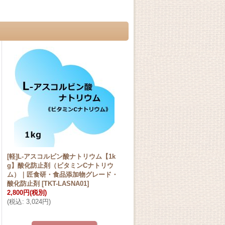
[軽]L-アスコルビン酸ナトリウム【1k
g】酸化防止剤（ビタミンCナトリウ
ム）｜匠食研・食品添加物グレード・
酸化防止剤
[
TKT-LASNA01
]
2,800円
(税別)
(
税込
:
3,024円
)