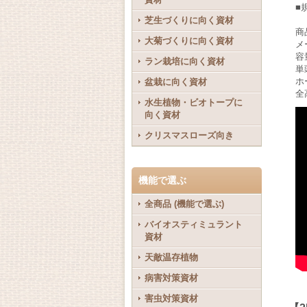
■
芝生づくりに向く資材
商
大菊づくりに向く資材
メ
容
ラン栽培に向く資材
単
ホ
盆栽に向く資材
全
水生植物・ビオトープに
向く資材
クリスマスローズ向き
機能で選ぶ
全商品 (機能で選ぶ)
バイオスティミュラント
資材
天敵温存植物
病害対策資材
害虫対策資材