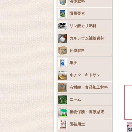
液体肥料
微量要素
リン酸カリ肥料
カルシウム補給資材
化成肥料
単肥
キチン・キトサン
有機酸・食品加工材料
ニーム
植物保護・害獣忌避
園芸用土