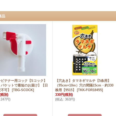
商品
ービテナー用コック【Sコック】
【穴あき】タマネギマルチ【5条用】
うパケットで最短のお届け】【日
（95cm×10m）穴の間隔15cm・約330
定不可】
[
TBG-SCOCK
]
株用【9515】
[
TKK-FOR18455
]
(税別)
330円
(税別)
247円
)
(
税込
:
363円
)