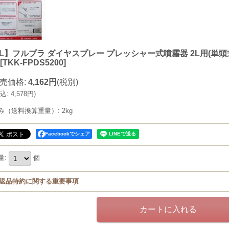
L】フルプラ ダイヤスプレー プレッシャー式噴霧器 2L用(単頭式)
[
TKK-FPDS5200
]
売価格
:
4,162円
(税別)
込
:
4,578円
)
み（送料換算重量）
:
2kg
Facebookでシェア
量
:
個
返品特約に関する重要事項