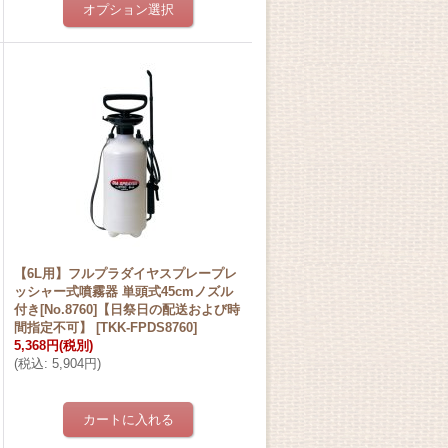
【6L用】フルプラダイヤスプレープレ
ッシャー式噴霧器 単頭式45cmノズル
付き[No.8760]【日祭日の配送および時
間指定不可】
[
TKK-FPDS8760
]
5,368円
(税別)
(
税込
:
5,904円
)