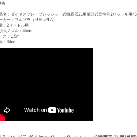
規格
品名：ダイヤスプレープレッシャー式噴霧器2L用単頭式高性能2リットル用45cmノ
ーカー：フルプラ（FURUPLA）
量：2リットル用
頭式ノズル：45cm
ース：1.5m
高：34cm