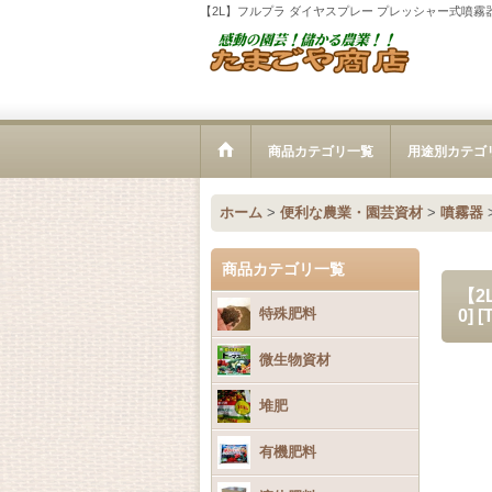
【2L】フルプラ ダイヤスプレー プレッシャー式噴霧器 2
商品カテゴリ一覧
用途別カテゴ
ホーム
>
便利な農業・園芸資材
>
噴霧器
商品カテゴリ一覧
【2
特殊肥料
0]
[
微生物資材
堆肥
有機肥料