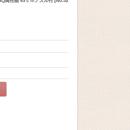
高性能 45ｃｍノズル付 [No.52