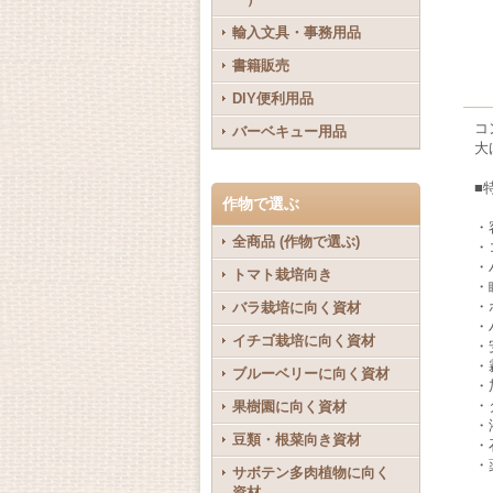
輸入文具・事務用品
書籍販売
DIY便利用品
コ
バーベキュー用品
大
■
作物で選ぶ
・
全商品 (作物で選ぶ)
・
・
トマト栽培向き
・
・
バラ栽培に向く資材
・
イチゴ栽培に向く資材
・
・
ブルーベリーに向く資材
・
・
果樹園に向く資材
・
豆類・根菜向き資材
・
・
サボテン多肉植物に向く
資材