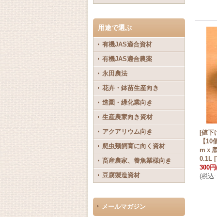
用途で選ぶ
有機JAS適合資材
有機JAS適合農薬
永田農法
花卉・鉢苗生産向き
造園・緑化業向き
生産農家向き資材
アクアリウム向き
[値下
【10
爬虫類飼育に向く資材
mｘ底
0.1L
[
畜産農家、養魚業様向き
300円
豆腐製造資材
(
税込
:
メールマガジン