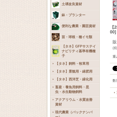
土壌改良資材
鉢・プランター
便利な農業・園芸資材
【2
00]
苗・球根・種イモ類
販
【タネ】GFPサステイ
(
税
ナビリティ基準有機種
子
重
【タネ】飼料・牧草用
【タネ】景観用・緑肥用
【タネ】西洋芝・緑化用
数
畜産・養魚用飼料・昆
虫・水生動物飼料
アクアリウム・水質改善
資材
現代農業（バックナンバ
ー）