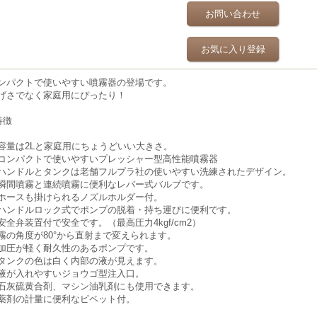
お問い合わせ
お気に入り登録
ンパクトで使いやすい噴霧器の登場です。
げさでなく家庭用にぴったり！
特徴
容量は2Lと家庭用にちょうどいい大きさ。
コンパクトで使いやすいプレッシャー型高性能噴霧器
ハンドルとタンクは老舗フルプラ社の使いやすい洗練されたデザイン。
瞬間噴霧と連続噴霧に便利なレバー式バルブです。
ホースも掛けられるノズルホルダー付。
ハンドルロック式でポンプの脱着・持ち運びに便利です。
安全弁装置付で安全です。（最高圧力4kgf/cm2）
霧の角度が80°から直射まで変えられます。
加圧が軽く耐久性のあるポンプです。
タンクの色は白く内部の液が見えます。
液が入れやすいジョウゴ型注入口。
石灰硫黄合剤、マシン油乳剤にも使用できます。
薬剤の計量に便利なピペット付。