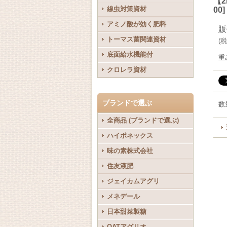
【2
線虫対策資材
00]
アミノ酸が効く肥料
販
トーマス菌関連資材
(
税
底面給水機能付
重
クロレラ資材
ブランドで選ぶ
数
全商品 (ブランドで選ぶ)
ハイポネックス
味の素株式会社
住友液肥
ジェイカムアグリ
メネデール
日本甜菜製糖
OATアグリオ