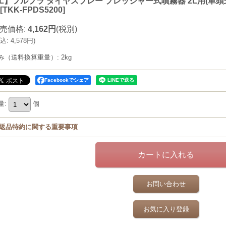
L】フルプラ ダイヤスプレー プレッシャー式噴霧器 2L用(単頭式)
[
TKK-FPDS5200
]
売価格
:
4,162円
(税別)
込
:
4,578円
)
み（送料換算重量）
:
2kg
Facebookでシェア
量
:
個
返品特約に関する重要事項
お問い合わせ
お気に入り登録