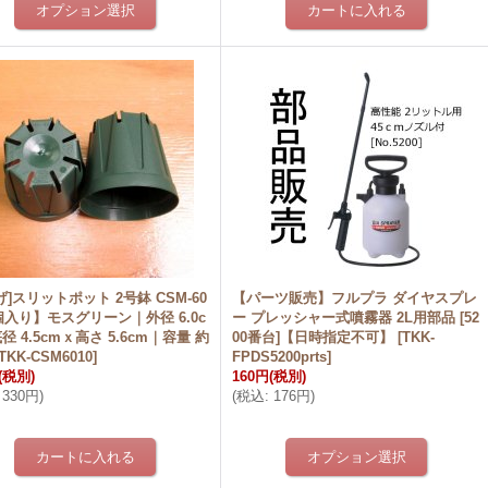
げ]スリットポット 2号鉢 CSM-60
【パーツ販売】フルプラ ダイヤスプレ
個入り】モスグリーン｜外径 6.0c
ー プレッシャー式噴霧器 2L用部品 [52
径 4.5cmｘ高さ 5.6cm｜容量 約
00番台]【日時指定不可】
[
TKK-
TKK-CSM6010
]
FPDS5200prts
]
(税別)
160円
(税別)
330円
)
(
税込
:
176円
)