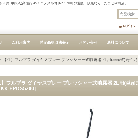
L用(単頭式)高性能 45ｃｍノズル付 [No.5200] の通販・販売なら「たまごや商店」
ログイン
リ
ご利用案内
特定商取引法表示
お問い合せ
送料について
>
【2L】フルプラ ダイヤスプレー プレッシャー式噴霧器 2L用(単頭式)高性能 45
L】フルプラ ダイヤスプレー プレッシャー式噴霧器 2L用(単頭式)高
TKK-FPDS5200
]