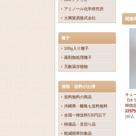
アミノール化学研究所
大興貿易株式会社
関連
種子
100g入り種子
薬剤無処理種子
天敵温存植物
価格・送料がお得
キュ
送料無料の商品
【ゆ
時指
沖縄県・離島も送料無料
225円
全国一律送料530円以下
(
税込
:
特価品・見切り品
軽減税率対象品