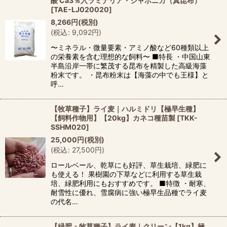
酸 Ca3％入ラミナリア・ジャポニカ（真昆布）
[
TAE-LJ020020
]
8,266
円
(税別)
(
税込
:
9,092
円
)
〜ミネラル・微量要素・アミノ酸など60種類以上
の栄養素を含む理想的な飼料〜 ■特長 ・中国山東
半島沿岸一帯に繁茂する昆布を精製した高級海藻
粉末です。 ・昆布粉末は【海藻の中でも王様】と
呼…
【牧草種子】ライ麦｜ハルミドリ【極早生種】
【飼料作物用】【20kg】カネコ種苗製
[
TKK-
SSHM020
]
25,000
円
(税別)
(
税込
:
27,500
円
)
ロールベール、乾草にも好評、草生栽培、緑肥に
も使える！ 果樹園の下草などに利用する草生栽
培、緑肥利用にもおすすめです。 ■特徴 ・耐寒、
耐雪性に優れ、雪腐病に強い極早生品種でライ麦
の代名…
【緑肥・牧草種子】ライ麦｜クリーン【1kg】極