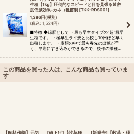
生種【1kg】圧倒的なスピードと目を見張る菌密
度低減効果-カネコ種苗製
[
TKK-RDS001
]
1,386
円
(税別)
(
税込
:
1,524
円
)
■特徴 ◆緑肥として ・最も早生タイプの"超"極早
生種です。 ・極早生ライ麦と比較し10日ほど早く
出穂します。 ・麦類の中で最も春先の出穂が早
く、早期にすき込みができるので、後作の播種…
この商品を買った人は、こんな商品も買っていま
す
【飼料作物】元気
[値下げ]【牧草種
[新発売]【牧草・緑