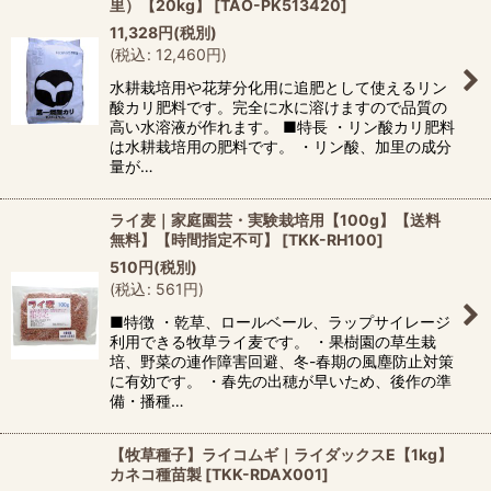
里）【20kg】
[
TAO-PK513420
]
11,328
円
(税別)
(
税込
:
12,460
円
)
水耕栽培用や花芽分化用に追肥として使えるリン
酸カリ肥料です。完全に水に溶けますので品質の
高い水溶液が作れます。 ■特長 ・リン酸カリ肥料
は水耕栽培用の肥料です。 ・リン酸、加里の成分
量が…
ライ麦｜家庭園芸・実験栽培用【100g】【送料
無料】【時間指定不可】
[
TKK-RH100
]
510
円
(税別)
(
税込
:
561
円
)
■特徴 ・乾草、ロールベール、ラップサイレージ
利用できる牧草ライ麦です。 ・果樹園の草生栽
培、野菜の連作障害回避、冬-春期の風塵防止対策
に有効です。 ・春先の出穂が早いため、後作の準
備・播種…
【牧草種子】ライコムギ｜ライダックスE【1kg】
カネコ種苗製
[
TKK-RDAX001
]