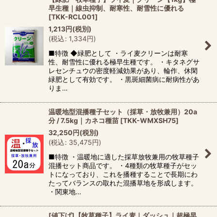
早生種｜線虫抑制、耐寒性、耐雪性に優れる
[
TKK-RCL001
]
1,213
円
(税別)
(
税込
:
1,334
円
)
■特徴 ◆緑肥として ・ライ麦クリーンは耐寒
性、耐雪性に優れる極早生種です。 ・キタネグサ
レセンチュウの密度軽減効果があり、輪作、休閑
緑肥として有効です。 ・黒斑細菌病に耐病性があ
りま…
温暖地型混播種子セット（採草・放牧兼用）20a
分 / 7.5kg｜カネコ種苗
[
TKK-WMXSH75
]
32,250
円
(税別)
(
税込
:
35,475
円
)
■特徴 ・温暖地に適した採草放牧兼用の牧草種子
混播セット商品です。 ・4種類の牧草種子がセッ
トになっており、これを播種することで長期にわ
たってバランスの取れた混播草地を形成します。
・関東地…
[値下げ]【牧草種子】ライ麦｜ダッシュ｜超極早