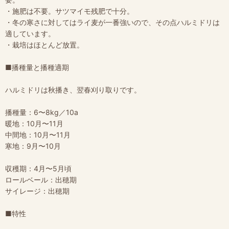
・施肥は不要。サツマイモ残肥で十分。
・冬の寒さに対してはライ麦が一番強いので、その点ハルミドリは
適しています。
・栽培はほとんど放置。
■播種量と播種適期
ハルミドリは秋播き、翌春刈り取りです。
播種量：6〜8kg／10a
暖地：10月〜11月
中間地：10月〜11月
寒地：9月〜10月
収穫期：4月〜5月頃
ロールベール：出穂期
サイレージ：出穂期
■特性