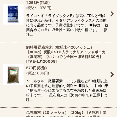
1,253
円
(税別)
(
税込
:
1,378
円
)
ライコムギ「ライダックスE」は高いTDNと倒伏
性に優れた品種。イタリアンライグラスとの混播
に向く品種です。子実収量多いです。 ■特徴 ・茎
葉含めて非常に収量性の高い中晩生種です。 ・播
種…
飼料用 昆布粉末（微粉末-120メッシュ）
【800g】炭酸Ca3％入ラミナリア・ジャポニカ
（真昆布）【いくつでも全国一律送料530円】
[
TAE-LJ120008
]
579
円
(税別)
(
税込
:
636
円
)
〜ミネラル・微量要素・アミノ酸など60種類以上
の栄養素を含む理想的な飼料〜 ■特長 ・中国山東
半島沿岸一帯に繁茂する昆布を精製した高級海藻
粉末です。 ・昆布粉末は【海藻の中でも王様】と
呼…
昆布粉末（20 メッシュ）【20kg】【A飼料】炭