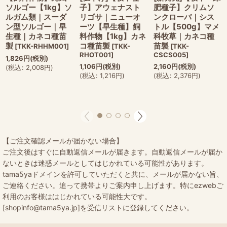
ソルゴー【1kg】ソ
子】アウェナスト
肥種子】クリムソ
ルガム類｜スーダ
リゴサ｜ニューオ
ンクローバ｜シス
ン型ソルゴー｜早
ーツ【早生種】飼
トル【500g】マメ
生種｜カネコ種苗
料作物【1kg】カネ
科牧草｜カネコ種
製
コ種苗製
苗製
[
TKK-RHHM001
]
[
TKK-
[
TKK-
RHOT001
]
CSCS005
]
1,826
円
(税別)
1,106
円
(税別)
2,160
円
(税別)
(
税込
:
2,008
円
)
(
税込
:
1,216
円
)
(
税込
:
2,376
円
)
【ご注文確認メールが届かない場合】
ご注文後はすぐに自動返信メールが届きます。自動返信メールが届か
ないときは迷惑メールとしてはじかれている可能性があります。
tama5yaドメインを許可していただくと共に、メールが届かない旨、
ご連絡ください。追って携帯よりご案内申し上げます。特にezwebご
利用のお客様ははじかれている可能性大です。
[shopinfo@tama5ya.jp]を受信リストに登録してください。