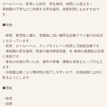
ロールベール、乾草にも好評、草生栽培、緑肥にも使える！
果樹園の下草などに利用する草生栽培、緑肥利用にもおすすめで
す。
■特徴
・耐寒、耐雪性に優れ、雪腐病に強い極早生品種でライ麦の代名詞
ともなっています。
・乾草、ロールベール、ラップサイレージ利用と万能型品種です。
・果樹園の草生栽培、野菜の連作障害回避、冬-春期の風塵防止対策
に有効です。
・春先の出穂が早いため、後作の準備・播種を余裕をもって行なえ
ます。
・出穂後は硬くなり嗜好性が低下しやすいので、出穂始期には刈り
取るようにします。
■用途
・牧草
・緑肥