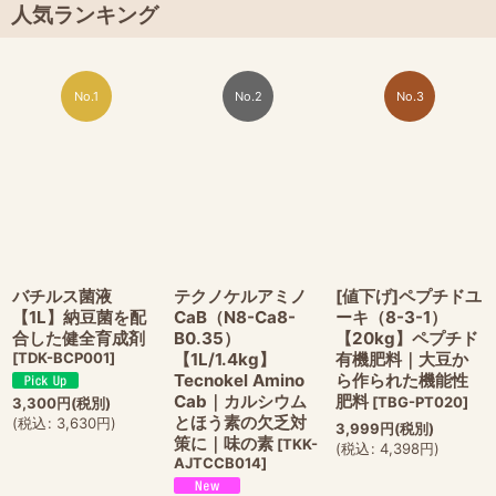
人気ランキング
No.1
No.2
No.3
バチルス菌液
テクノケルアミノ
[値下げ]ペプチドユ
【1L】納豆菌を配
CaB（N8-Ca8-
ーキ（8-3-1）
合した健全育成剤
B0.35）
【20kg】ペプチド
[
TDK-BCP001
]
【1L/1.4kg】
有機肥料｜大豆か
Tecnokel Amino
ら作られた機能性
Cab｜カルシウム
肥料
[
TBG-PT020
]
3,300
円
(税別)
とほう素の欠乏対
(
税込
:
3,630
円
)
3,999
円
(税別)
策に｜味の素
[
TKK-
(
税込
:
4,398
円
)
AJTCCB014
]