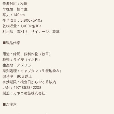
作型対応：秋播
早晩性：極早生
草丈：140cm
生草収量：5,800kg/10a
乾物収量：1,000kg/10a
利用法：青刈り、サイレージ、乾草
■製品仕様
用途：緑肥、飼料作物（牧草）
種類：ライ麦（イネ科）
生産地：アメリカ
薬剤処理：キャプタン（生産地粉衣）
発芽率：80％以上
有効期限：検査日から12ヶ月以内
JAN：4971852842208
製造：カネコ種苗株式会社
■ご注意