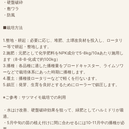
・硬盤破砕
・敷ワラ
・防風
■栽培方法
1.整地・耕起：必要に応じ、堆肥、土壌改良材を投入し、ロータリ
ー等で耕起・整地します。
2.施肥：元肥として化学肥料をNPK成分で5-8kg/10aあたり施用し
ます（8-8-8-化成で約100kg）
3.播種：各品種に適した播種量をブロードキャスター、ライムソワ
ーなどで栽培体系にあった時期に播種します。
4.覆土：播種後ロータリーなどで軽くを行ないます。
5.鎮圧：発芽、生育を良好とするためにローラーで鎮圧します。
※ご参考：サツマイモ栽培での利用
・水はけ改善、硬盤破砕効果を狙って、緑肥としてハルミドリが最
適。
・5月中旬の苗の植え付けに間に合わせるには10-11月中の播種が必
要。