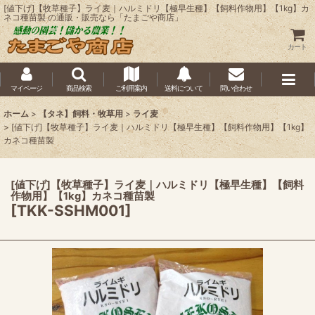
[値下げ]【牧草種子】ライ麦｜ハルミドリ【極早生種】【飼料作物用】【1kg】カ
ネコ種苗製 の通販・販売なら「たまごや商店」
カート
マイページ
商品検索
ご利用案内
送料について
問い合わせ
ホーム
>
【タネ】飼料・牧草用
>
ライ麦
>
[値下げ]【牧草種子】ライ麦｜ハルミドリ【極早生種】【飼料作物用】【1kg】
カネコ種苗製
[値下げ]【牧草種子】ライ麦｜ハルミドリ【極早生種】【飼料
作物用】【1kg】カネコ種苗製
[
TKK-SSHM001
]