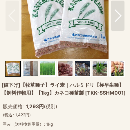
[値下げ]【牧草種子】ライ麦｜ハルミドリ【極早生種】
【飼料作物用】【1kg】カネコ種苗製
[
TKK-SSHM001
]
販売価格
:
1,293
円
(税別)
(
税込
:
1,422
円
)
重み（送料換算重量）
:
1kg