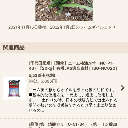
2021年11月16日播種、2022年1月2日のライムギハルミドリ。
関連商品
[千代田肥糧]【顆粒】ニーム核油かす（N6-P1-
K3）【20kg】有機JAS適合資材
[
TBG-NC020
]
5,533
円
(税別)
(
税込
:
6,086
円
)
ニーム実の核からオイルを絞った後の油粕です。
■基本的な使用方法 ・元肥に、追肥に使用しま
す。 ・土作りの時、日本の栽培方法では土を作る
期間が短いので収穫後できるだけ早く土に馴染ま
せるの…
[品薄]第一燐酸カリ（0-51-34）（第一リン酸加