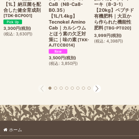
【1L】納豆菌を配
CaB（N8-Ca8-
ーキ（8-3-1）
合した健全育成剤
B0.35）
【20kg】ペプチド
[
TDK-BCP001
]
【1L/1.4kg】
有機肥料｜大豆か
Tecnokel Amino
ら作られた機能性
Cab｜カルシウム
肥料
[
TBG-PT020
]
3,300
円
(税別)
とほう素の欠乏対
(
税込
:
3,630
円
)
3,999
円
(税別)
策に｜味の素
[
TKK-
(
税込
:
4,398
円
)
AJTCCB014
]
3,500
円
(税別)
(
税込
:
3,850
円
)
ホーム