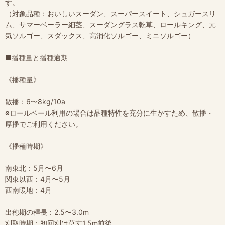
す。
（対象品種：おいしいスーダン、スーパースイート、シュガースリ
ム、サマーベーラー細茎、スーダングラス乾草、ロールキング、元
気ソルゴー、スダックス、高消化ソルゴー、ミニソルゴー）
■播種量と播種適期
《播種量》
散播：6〜8kg/10a
※ロールベール利用の場合は品種特性を充分に生かすため、散播・
厚播でご利用ください。
《播種時期》
南東北：5月〜6月
関東以西：4月〜5月
西南暖地：4月
出穂期の稈長：2.5〜3.0m
刈取時期：初回刈は草丈1.5m前後