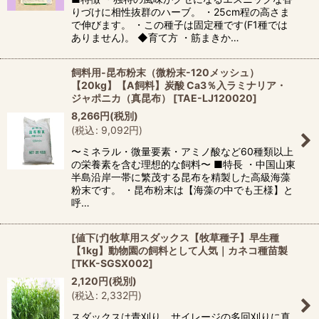
りづけに相性抜群のハーブ。 ・25cm程の高さま
で伸びます。 ・この種子は固定種です(F1種では
ありません)。 ◆育て方 ・筋まきか…
飼料用-昆布粉末（微粉末-120メッシュ）
【20kg】【A飼料】炭酸 Ca3％入ラミナリア・
ジャポニカ（真昆布）
[
TAE-LJ120020
]
8,266
円
(税別)
(
税込
:
9,092
円
)
〜ミネラル・微量要素・アミノ酸など60種類以上
の栄養素を含む理想的な飼料〜 ■特長 ・中国山東
半島沿岸一帯に繁茂する昆布を精製した高級海藻
粉末です。 ・昆布粉末は【海藻の中でも王様】と
呼…
[値下げ]牧草用スダックス【牧草種子】早生種
【1kg】動物園の飼料として人気｜カネコ種苗製
[
TKK-SGSX002
]
2,120
円
(税別)
(
税込
:
2,332
円
)
スダックスは青刈り、サイレージの多回刈りに真