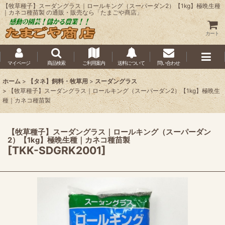
【牧草種子】スーダングラス｜ロールキング（スーパーダン2）【1kg】極晩生種
｜カネコ種苗製 の通販・販売なら「たまごや商店」
カート
マイページ
商品検索
ご利用案内
送料について
問い合わせ
ホーム
>
【タネ】飼料・牧草用
>
スーダングラス
>
【牧草種子】スーダングラス｜ロールキング（スーパーダン2）【1kg】極晩生
種｜カネコ種苗製
【牧草種子】スーダングラス｜ロールキング（スーパーダン
2）【1kg】極晩生種｜カネコ種苗製
[
TKK-SDGRK2001
]