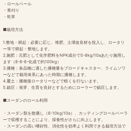
・ロールベール
・青刈り
・乾草
■栽培方法
1.整地・耕起：必要に応じ、堆肥、土壌改良材を投入し、ロータリ
ー等で耕起・整地します。
2.施肥：元肥として化学肥料をNPK成分で5-8kg/10aあたり施用し
ます（8-8-8-化成で約100kg）
3.播種：各品種に適した播種量をブロードキャスター、ライムソワ
ーなどで栽培体系にあった時期に播種します。
4.覆土：播種後ロータリーなどで軽くを行ないます。
5.鎮圧：発芽、生育を良好とするためにローラーで鎮圧します。
■スーダンのロール利用
・スーダン類を散播し（8-10kg/10a）、カッティングロールベーラ
ーで収穫することにより、採食性がさらに向上します。
・スーダンの高い嗜好性、消化性を効率よく利用できる栽培方法で