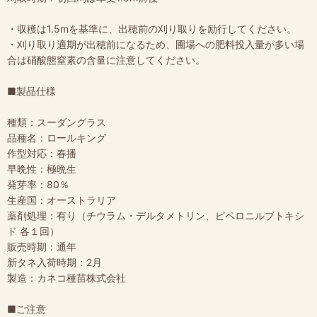
・収穫は1.5mを基準に、出穂前の刈り取りを励行してください。
・刈り取り適期が出穂前になるため、圃場への肥料投入量が多い場
合は硝酸態窒素の含量に注意してください。
■製品仕様
種類：スーダングラス
品種名：ロールキング
作型対応：春播
早晩性：極晩生
発芽率：80％
生産国：オーストラリア
薬剤処理：有り（チウラム・デルタメトリン、ピペロニルブトキシ
ド 各１回）
販売時期：通年
新タネ入荷時期：2月
製造：カネコ種苗株式会社
■ご注意