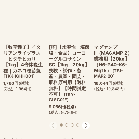
【牧草種子】イタ
[軽]【水溶性・塩酸
マグァンプ
リアンライグラス
塩・食品】コーヨ
II（MAGAMP 2）
｜ヒタチヒカリ
ーグルコサミン
業務用【20kg】
【1kg】4倍体晩生
SC【1kg、20kg】
（N6-P40-K6-
種｜カネコ種苗製
実験・試作・畜
Mg15）
[
TFJ-
[
TKK-IGHH001
]
産・農業・園芸・
MAP2-20
]
肥料原料用【送料
1,786
円
(税別)
18,044
円
(税別)
無料】【時間指定
(
税込
:
1,964
円
)
(
税込
:
19,848
円
)
不可】
[
TKY-
GLSC01F
]
9,056
円
(税別)
(
税込
:
9,780
円
)