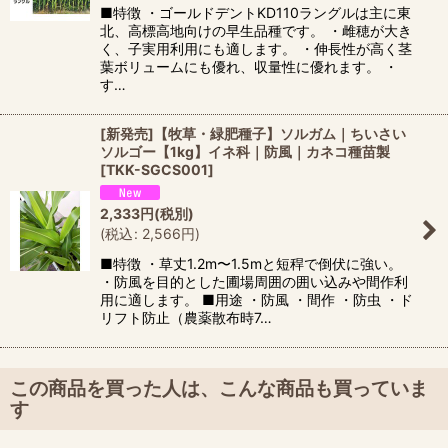
■特徴 ・ゴールドデントKD110ラングルは主に東
北、高標高地向けの早生品種です。 ・雌穂が大き
く、子実用利用にも適します。 ・伸長性が高く茎
葉ボリュームにも優れ、収量性に優れます。 ・
す…
[新発売]【牧草・緑肥種子】ソルガム｜ちいさい
ソルゴー【1kg】イネ科｜防風｜カネコ種苗製
[
TKK-SGCS001
]
2,333
円
(税別)
(
税込
:
2,566
円
)
■特徴 ・草丈1.2m〜1.5mと短稈で倒伏に強い。
・防風を目的とした圃場周囲の囲い込みや間作利
用に適します。 ■用途 ・防風 ・間作 ・防虫 ・ド
リフト防止（農薬散布時7…
この商品を買った人は、こんな商品も買っていま
す