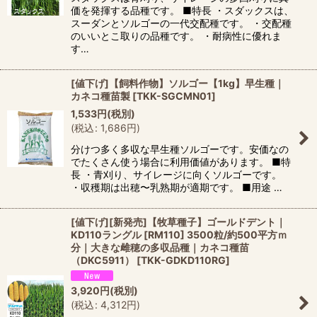
価を発揮する品種です。 ■特長 ・スダックスは、
スーダンとソルゴーの一代交配種です。 ・交配種
のいいとこ取りの品種です。 ・耐病性に優れま
す…
[値下げ]【飼料作物】ソルゴー【1kg】早生種｜
カネコ種苗製
[
TKK-SGCMN01
]
1,533
円
(税別)
(
税込
:
1,686
円
)
分けつ多く多収な早生種ソルゴーです。安価なの
でたくさん使う場合に利用価値があります。 ■特
長 ・青刈り、サイレージに向くソルゴーです。
・収穫期は出穂〜乳熟期が適期です。 ■用途 …
[値下げ][新発売]【牧草種子】ゴールドデント｜
KD110ラングル [RM110] 3500粒/約500平方ｍ
分｜大きな雌穂の多収品種｜カネコ種苗
（DKC5911）
[
TKK-GDKD110RG
]
3,920
円
(税別)
(
税込
:
4,312
円
)