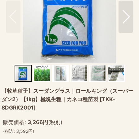
【牧草種子】スーダングラス｜ロールキング（スーパー
ダン2）【1kg】極晩生種｜カネコ種苗製
[
TKK-
SDGRK2001
]
販売価格
:
3,266
円
(税別)
(
税込
:
3,592
円
)