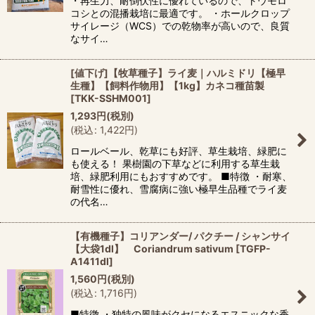
・再生力、耐倒伏性に優れているので、トウモロ
コシとの混播栽培に最適です。 ・ホールクロップ
サイレージ（WCS）での乾物率が高いので、良質
なサイ…
[値下げ]【牧草種子】ライ麦｜ハルミドリ【極早
生種】【飼料作物用】【1kg】カネコ種苗製
[
TKK-SSHM001
]
1,293
円
(税別)
(
税込
:
1,422
円
)
ロールベール、乾草にも好評、草生栽培、緑肥に
も使える！ 果樹園の下草などに利用する草生栽
培、緑肥利用にもおすすめです。 ■特徴 ・耐寒、
耐雪性に優れ、雪腐病に強い極早生品種でライ麦
の代名…
【有機種子】コリアンダー/ パクチー / シャンサイ
【大袋1dl】 Coriandrum sativum
[
TGFP-
A1411dl
]
1,560
円
(税別)
(
税込
:
1,716
円
)
■特徴 ・独特の風味がクセになるエスニックな香