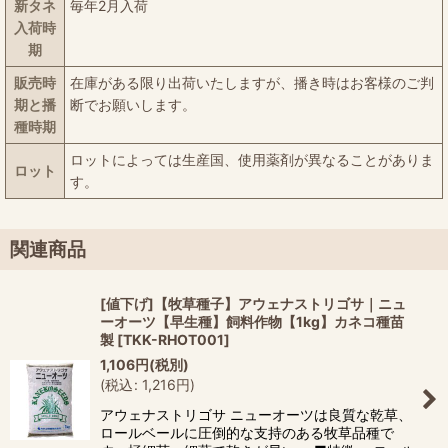
新タネ
毎年2月入荷
入荷時
期
販売時
在庫がある限り出荷いたしますが、播き時はお客様のご判
期と播
断でお願いします。
種時期
ロットによっては生産国、使用薬剤が異なることがありま
ロット
す。
関連商品
[値下げ]【牧草種子】アウェナストリゴサ｜ニュ
ーオーツ【早生種】飼料作物【1kg】カネコ種苗
製
[
TKK-RHOT001
]
1,106
円
(税別)
(
税込
:
1,216
円
)
アウェナストリゴサ ニューオーツは良質な乾草、
ロールベールに圧倒的な支持のある牧草品種で