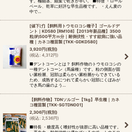
す。極細茎、細葉で乾きが早い。 ■特徴 ・ロール
ベール、乾草に好評な早生品種です。 ・えん麦の
中で…
[値下げ]【飼料用トウモロコシ種子】ゴールドデ
ント｜KD580 [RM108]【2013年新品種】3500
粒/約500平方ｍ分｜耐倒伏性・すす紋病に強い品
種｜カネコ種苗製
[
TKK-GDKD580
]
3,920
円
(税別)
(
税込
:
4,312
円
)
■デントコーンとは？ 飼料作物のトウモロコシの
一種デントコーン（馬歯種）です。粒の側面が固
い澱粉層、冠部は柔らかい澱粉層からできている
ため、成熟するにつれて柔らかい冠部にくぼみが
でき馬の歯のよう…
【飼料作物】TDNソルゴー【1kg】早生種｜カネ
コ種苗製
[
TKK-SGTDN001
]
2,306
円
(税別)
(
税込
:
2,536
円
)
■特長 ・糖度高く嗜好性が抜群に高い品種です。