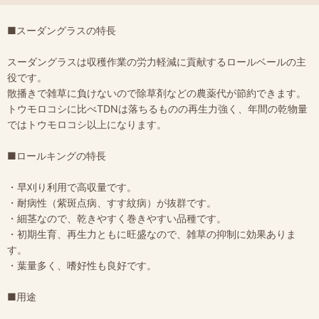
■スーダングラスの特長
スーダングラスは収穫作業の労力軽減に貢献するロールベールの主
役です。
散播きで雑草に負けないので除草剤などの農薬代が節約できます。
トウモロコシに比べTDNは落ちるものの再生力強く、年間の乾物量
ではトウモロコシ以上になります。
■ロールキングの特長
・早刈り利用で高収量です。
・耐病性（紫斑点病、すす紋病）が抜群です。
・細茎なので、乾きやすく巻きやすい品種です。
・初期生育、再生力ともに旺盛なので、雑草の抑制に効果ありま
す。
・葉量多く、嗜好性も良好です。
■用途