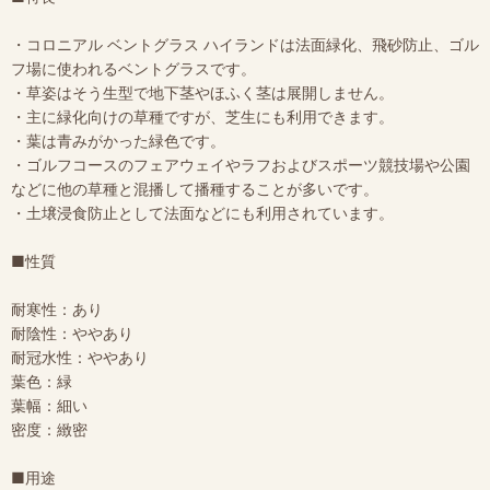
・コロニアル ベントグラス ハイランドは法面緑化、飛砂防止、ゴル
フ場に使われるベントグラスです。
・草姿はそう生型で地下茎やほふく茎は展開しません。
・主に緑化向けの草種ですが、芝生にも利用できます。
・葉は青みがかった緑色です。
・ゴルフコースのフェアウェイやラフおよびスポーツ競技場や公園
などに他の草種と混播して播種することが多いです。
・土壌浸食防止として法面などにも利用されています。
■性質
耐寒性：あり
耐陰性：ややあり
耐冠水性：ややあり
葉色：緑
葉幅：細い
密度：緻密
■用途