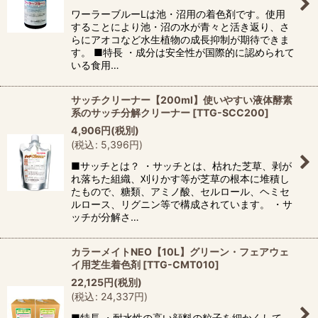
ワーラーブルーLは池・沼用の着色剤です。使用
することにより池・沼の水が青々と活き返り、さ
らにアオコなど水生植物の成長抑制が期待できま
す。 ■特長 ・成分は安全性が国際的に認められて
いる食用…
サッチクリーナー【200ml】使いやすい液体酵素
系のサッチ分解クリーナー
[
TTG-SCC200
]
4,906
円
(税別)
(
税込
:
5,396
円
)
■サッチとは？ ・サッチとは、枯れた芝草、剥が
れ落ちた組織、刈りかす等が芝草の根本に堆積し
たもので、糖類、アミノ酸、セルロール、ヘミセ
ルロース、リグニン等で構成されています。 ・サ
ッチが分解さ…
カラーメイトNEO【10L】グリーン・フェアウェ
イ用芝生着色剤
[
TTG-CMT010
]
22,125
円
(税別)
(
税込
:
24,337
円
)
■特長 ・耐水性の高い顔料の粒子を細かくして、