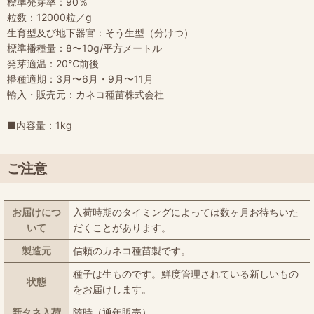
標準発芽率：90％
粒数：12000粒／g
生育型及び地下器官：そう生型（分けつ）
標準播種量：8〜10g/平方メートル
発芽適温：20℃前後
播種適期：3月〜6月・9月〜11月
輸入・販売元：カネコ種苗株式会社
■内容量：1kg
ご注意
お届けにつ
入荷時期のタイミングによっては数ヶ月お待ちいた
いて
だくことがあります。
製造元
信頼のカネコ種苗製です。
種子は生ものです。鮮度管理されている新しいもの
状態
をお届けします。
新タネ入荷
随時（通年販売）