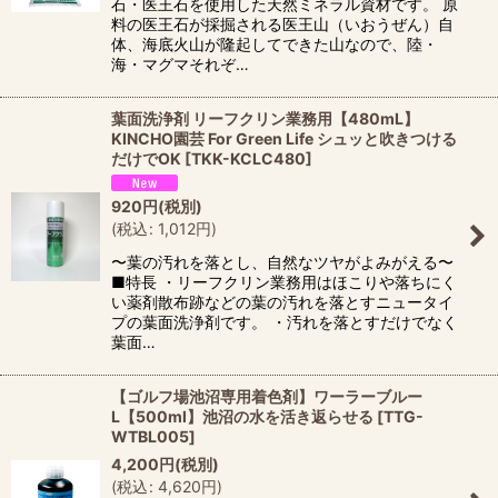
石・医王石を使用した天然ミネラル資材です。 原
料の医王石が採掘される医王山（いおうぜん）自
体、海底火山が隆起してできた山なので、陸・
海・マグマそれぞ…
葉面洗浄剤 リーフクリン業務用【480mL】
KINCHO園芸 For Green Life シュッと吹きつける
だけでOK
[
TKK-KCLC480
]
920
円
(税別)
(
税込
:
1,012
円
)
〜葉の汚れを落とし、自然なツヤがよみがえる〜
■特長 ・リーフクリン業務用はほこりや落ちにく
い薬剤散布跡などの葉の汚れを落とすニュータイ
プの葉面洗浄剤です。 ・汚れを落とすだけでなく
葉面…
【ゴルフ場池沼専用着色剤】ワーラーブルー
L【500ml】池沼の水を活き返らせる
[
TTG-
WTBL005
]
4,200
円
(税別)
(
税込
:
4,620
円
)