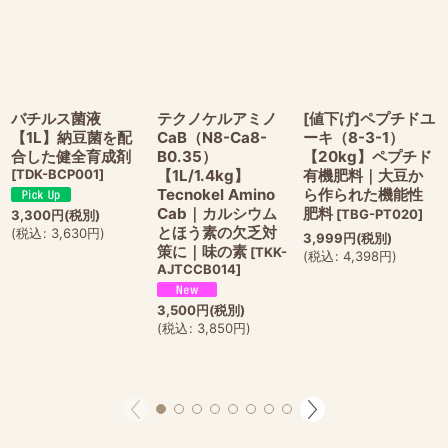
バチルス菌液
テクノケルアミノ
[値下げ]ペプチドユ
【1L】納豆菌を配
CaB（N8-Ca8-
ーキ（8-3-1）
合した健全育成剤
B0.35）
【20kg】ペプチド
[
TDK-BCP001
]
【1L/1.4kg】
有機肥料｜大豆か
Tecnokel Amino
ら作られた機能性
Cab｜カルシウム
肥料
[
TBG-PT020
]
3,300
円
(税別)
とほう素の欠乏対
(
税込
:
3,630
円
)
3,999
円
(税別)
策に｜味の素
[
TKK-
(
税込
:
4,398
円
)
AJTCCB014
]
3,500
円
(税別)
(
税込
:
3,850
円
)