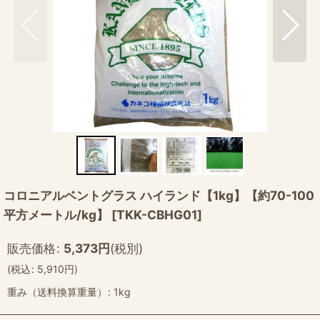
コロニアルベントグラス ハイランド【1kg】【約70-100
平方メートル/kg】
[
TKK-CBHG01
]
販売価格
:
5,373
円
(税別)
(
税込
:
5,910
円
)
重み（送料換算重量）
:
1kg