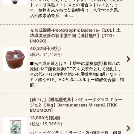
トレスは高温ストレスとの複合ストレスとなっ
て、植物本来が持つ防御機構（非光化学消光系、
活性酸素消去系、etc…
光合成細菌-Phototrophic Bacteria-【20L】土
壌環境改善の有用微生物【送料無料】
[
TTG-
LM020
]
40,375
円
(税別)
(
税込
:
44,412
円
)
■光合成細菌とは？ 土壌中の悪臭物質(根腐れの
原因)や二酸化炭素(CO2)を栄養分として活動し、
その代わりに植物や他の有用微生物の餌となるア
ミノ酸やATP、ADP( 高エネルギー燐酸化合物：補
酵…
[値下げ]【暖地型芝草】バミューダグラス ミラー
ジュ2 【1kg】Bermudagrass Mirage2
[
TKK-
BMDM201
]
13,960
円
(税別)
(
税込
:
15,356
円
)
バミューダグラス ミラージュ2は耐踏圧性、耐暑