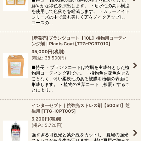
鮮やかな緑色を演出します。 ・耐水性の高い樹脂
を使用して色落ちを軽減します。 ・カラーメイト
シリーズの中で最も美しく芝をメイクアップし、
コースの…
[新発売]プランツコート【10L】植物用コーティ
ング剤｜Plants Coat
[
TTG-PCRT010
]
35,000
円
(税別)
(
税込
:
38,500
円
)
■特長 ・プランツコートは樹脂を主成分とした植
物用コーティング剤です。 ・植物色を変色させる
ことなく、薄い柔軟性のある被膜を植物の表面に
形成します。 ・植物の茎葉コート（被覆）するこ
とにより…
インターセプト｜抗強光ストレス剤【500ml】芝
生用
[
TTG-ICPT005
]
5,200
円
(税別)
(
税込
:
5,720
円
)
強すぎる可視光と紫外線をカットし、夏場の強光
ストレスから芝生を守ります。 特に夏場の強光ス