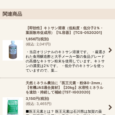
関連商品
【即効性】キトサン溶液（低粘度・低分子2％・
葉面散布促成用）【1L容器】
[
TCS-0520201
]
1,856
円
(税別)
(
税込
:
2,041
円
)
・当店オリジナルのキトサン溶液です。 ・厳選さ
れた食用醸造酢と大手メーカー製の食品グレード
の高価なキトサン粉末を使用しています。キトサ
ンの濃度は2％です。 ・低分子のキトサンを使っ
ていますので、葉…
天然ミネラル農法に「医王元素・粉体0-2mm」
【有機JAS適合資材】【20kg】水溶性ミネラル
を速効・持続して補給
[
TST-IG02020
]
3,150
円
(税別)
(
税込
:
3,465
円
)
■医王元素とは？ 医王元素は石川県は加賀の薬