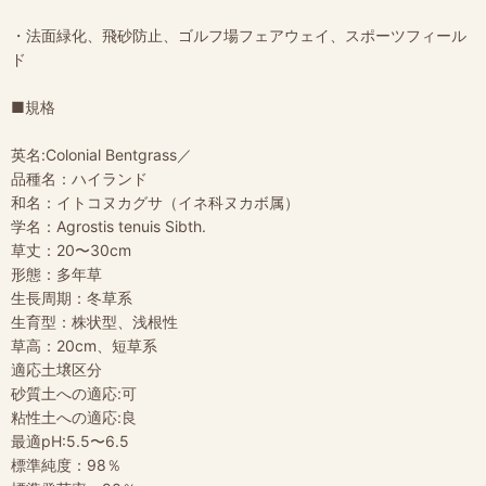
・法面緑化、飛砂防止、ゴルフ場フェアウェイ、スポーツフィール
ド
■規格
英名:Colonial Bentgrass／
品種名：ハイランド
和名：イトコヌカグサ（イネ科ヌカボ属）
学名：Agrostis tenuis Sibth.
草丈：20〜30cm
形態：多年草
生長周期：冬草系
生育型：株状型、浅根性
草高：20cm、短草系
適応土壌区分
砂質土への適応:可
粘性土への適応:良
最適pH:5.5〜6.5
標準純度：98％