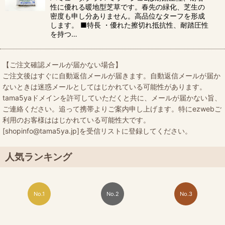
性に優れる暖地型芝草です。春先の緑化、芝生の
密度も申し分ありません。高品位なターフを形成
します。 ■特長 ・優れた擦切れ抵抗性、耐踏圧性
を持つ…
【ご注文確認メールが届かない場合】
ご注文後はすぐに自動返信メールが届きます。自動返信メールが届か
ないときは迷惑メールとしてはじかれている可能性があります。
tama5yaドメインを許可していただくと共に、メールが届かない旨、
ご連絡ください。追って携帯よりご案内申し上げます。特にezwebご
利用のお客様ははじかれている可能性大です。
[shopinfo@tama5ya.jp]を受信リストに登録してください。
人気ランキング
No.1
No.2
No.3