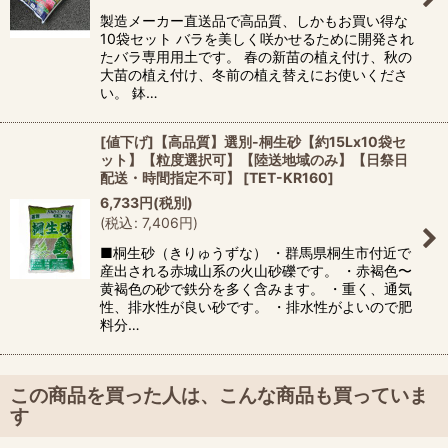
製造メーカー直送品で高品質、しかもお買い得な
10袋セット バラを美しく咲かせるために開発され
たバラ専用用土です。 春の新苗の植え付け、秋の
大苗の植え付け、冬前の植え替えにお使いくださ
い。 鉢…
[値下げ]【高品質】選別-桐生砂【約15Lx10袋セ
ット】【粒度選択可】【陸送地域のみ】【日祭日
配送・時間指定不可】
[
TET-KR160
]
6,733
円
(税別)
(
税込
:
7,406
円
)
■桐生砂（きりゅうずな） ・群馬県桐生市付近で
産出される赤城山系の火山砂礫です。 ・赤褐色〜
黄褐色の砂で鉄分を多く含みます。 ・重く、通気
性、排水性が良い砂です。 ・排水性がよいので肥
料分…
この商品を買った人は、こんな商品も買っていま
す