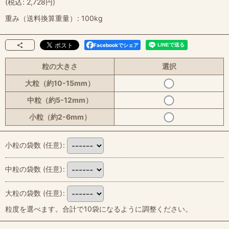
(
税込
:
2,728
円
)
重み（送料換算重量）
:
100kg
Facebookでシェア
粒の大きさ
選択
大粒（約10-15mm）
中粒（約5-12mm）
小粒（約2-6mm）
小粒の袋数
(任意)
:
中粒の袋数
(任意)
:
大粒の袋数
(任意)
:
粒度を選べます。合計で10袋になるように調整ください。