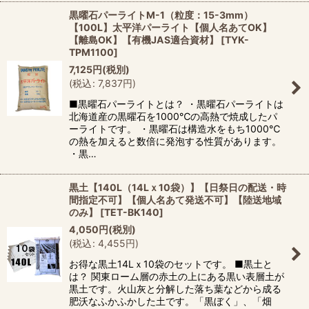
黒曜石パーライトM-1（粒度：15-3mm）
【100L】太平洋パーライト【個人名あてOK】
【離島OK】【有機JAS適合資材】
[
TYK-
TPM1100
]
7,125
円
(税別)
(
税込
:
7,837
円
)
■黒曜石パーライトとは？ ・黒曜石パーライトは
北海道産の黒曜石を1000℃の高熱で焼成したパ
ーライトです。 ・黒曜石は構造水をもち1000℃
の熱を加えると数倍に発泡する性質があります。
・黒…
黒土【140L（14Lｘ10袋）】【日祭日の配送・時
間指定不可】【個人名あて発送不可】【陸送地域
のみ】
[
TET-BK140
]
4,050
円
(税別)
(
税込
:
4,455
円
)
お得な黒土14Lｘ10袋のセットです。 ■黒土と
は？ 関東ローム層の赤土の上にある黒い表層土が
黒土です。火山灰と分解した落ち葉などから成る
肥沃なふかふかした土です。「黒ぼく」、「畑