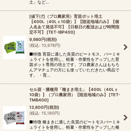
土」など…
[値下げ]（プロ農家用）育苗ポット培土
【400L（40Lｘ10袋）】【陸送地域のみ】【個
人名あて発送不可】【日祭日の配送および時間指
定不可】
[
TET-IBP400
]
9,980
円
(税別)
(
税込
:
10,978
円
)
■特徴 育苗に適した良質のピートモス、バーミキ
ュライトを使用し、軽量・作業性をアップした育
苗ポット専用の培土です。プロ農家さんはもちろ
んアマチュアの方にも使っていただきたい商品で
す。 ・育…
セル苗・播種用「種まき培土」【400L（40Lｘ
10袋）】（プロ農家用）【陸送地域のみ】
[
TET-
TMB400
]
13,800
円
(税別)
(
税込
:
15,180
円
)
■特徴 種まきに適した良質のピートモスバーミキ
ュライトを使用し、軽量・作業性をアップした種