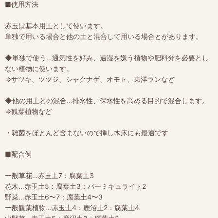
■使用方法
赤玉は基本用土として使います。
単独で用いる場合と他の土と混合して用いる場合とがあります。
◆単独で使う…通気性を好み、過湿を嫌う植物や肥料分を必要とし
ない植物に使います。
⇒サツキ、ツツジ、シャクナゲ、オモト、東洋ランなど
◆他の用土との混合…排水性、保水性を高める目的で混合します。
⇒観葉植物など
・雑菌をほとんど含まないので挿し木床にも最適です
■配合例
一般草花…赤玉土7：腐葉土3
花木…赤玉土5：腐葉土3：バーミキュライト2
野菜…赤玉土6〜7：腐葉土4〜3
一般観葉植物…赤玉土4：鹿沼土2：腐葉土4