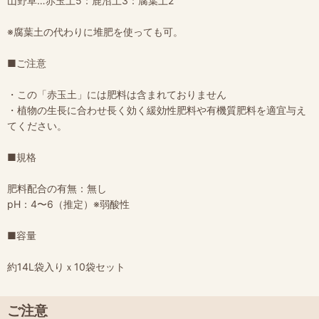
山野草…赤玉土5：鹿沼土3：腐葉土2
※腐葉土の代わりに堆肥を使っても可。
■ご注意
・この「赤玉土」には肥料は含まれておりません
・植物の生長に合わせ長く効く緩効性肥料や有機質肥料を適宜与え
てください。
■規格
肥料配合の有無：無し
pH：4〜6（推定）※弱酸性
■容量
約14L袋入りｘ10袋セット
ご注意