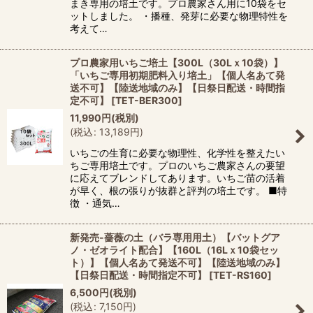
まき専用の培土です。プロ農家さん用に10袋をセ
ットしました。 ・播種、発芽に必要な物理特性を
考えて…
プロ農家用いちご培土【300L（30Lｘ10袋）】
「いちご専用初期肥料入り培土」【個人名あて発
送不可】【陸送地域のみ】【日祭日配送・時間指
定不可】
[
TET-BER300
]
11,990
円
(税別)
(
税込
:
13,189
円
)
いちごの生育に必要な物理性、化学性を整えたい
ちご専用培土です。プロのいちご農家さんの要望
に応えてブレンドしてあります。いちご苗の活着
が早く、根の張りが抜群と評判の培土です。 ■特
徴 ・通気…
新発売-薔薇の土（バラ専用用土）【バットグア
ノ・ゼオライト配合】【160L（16Lｘ10袋セッ
ト）】【個人名あて発送不可】【陸送地域のみ】
【日祭日配送・時間指定不可】
[
TET-RS160
]
6,500
円
(税別)
(
税込
:
7,150
円
)