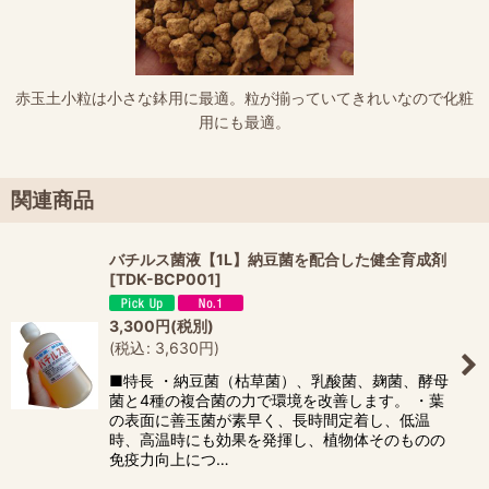
赤玉土小粒は小さな鉢用に最適。粒が揃っていてきれいなので化粧
用にも最適。
関連商品
バチルス菌液【1L】納豆菌を配合した健全育成剤
[
TDK-BCP001
]
3,300
円
(税別)
(
税込
:
3,630
円
)
■特長 ・納豆菌（枯草菌）、乳酸菌、麹菌、酵母
菌と4種の複合菌の力で環境を改善します。 ・葉
の表面に善玉菌が素早く、長時間定着し、低温
時、高温時にも効果を発揮し、植物体そのものの
免疫力向上につ…