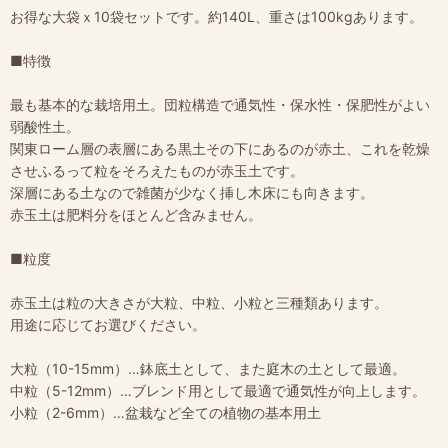
お得な大袋ｘ10袋セットです。約140L、重さは100kgあります。
■特徴
最も基本的な栽培用土。団粒構造で通気性・保水性・保肥性がよい
弱酸性土。
関東ローム層の表層にある黒土その下にあるのが赤土、これを乾燥
させふるって粒をそろえたものが赤玉土です。
深層にある土なので雑菌が少なく挿し木床にも向きます。
赤玉土は肥料分をほとんど含みません。
■粒度
赤玉土は粒の大きさが大粒、中粒、小粒と三種類あります。
用途に応じてお選びください。
大粒（10-15mm）…鉢底土として、また庭木の土として最適。
中粒（5-12mm）…ブレンド用として最適で通気性が向上します。
小粒（2-6mm）…盆栽など全ての植物の基本用土