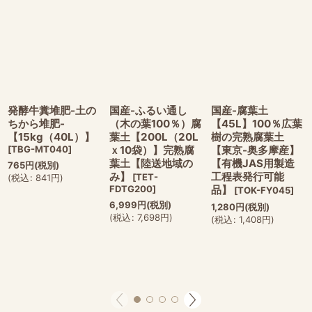
発酵牛糞堆肥-土の
国産-ふるい通し
国産-腐葉土
ちから堆肥-
（木の葉100％）腐
【45L】100％広葉
【15kg（40L）】
葉土【200L（20L
樹の完熟腐葉土
[
TBG-MT040
]
ｘ10袋）】完熟腐
【東京-奥多摩産】
葉土【陸送地域の
【有機JAS用製造
765
円
(税別)
み】
工程表発行可能
[
TET-
(
税込
:
841
円
)
FDTG200
]
品】
[
TOK-FY045
]
6,999
円
(税別)
1,280
円
(税別)
(
税込
:
7,698
円
)
(
税込
:
1,408
円
)